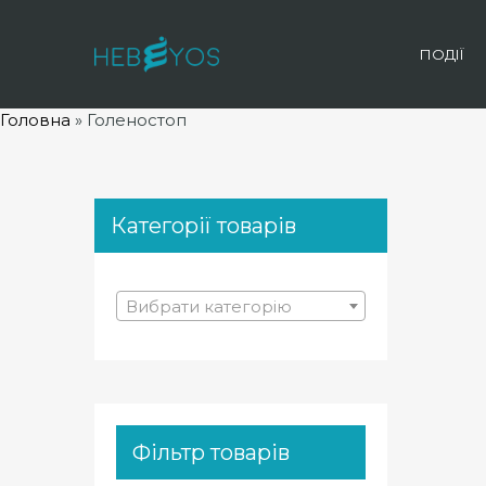
ПОДІЇ
Головна
»
Голеностоп
Категорії товарів
Вибрати категорію
Фільтр товарів