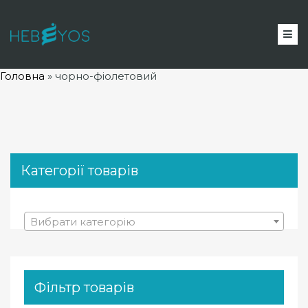
Головна
»
чорно-фіолетовий
Категорії товарів
Вибрати категорію
Фільтр товарів