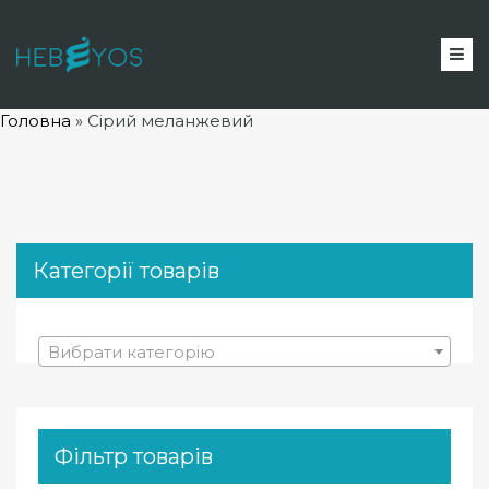
Головна
»
Сірий меланжевий
Категорії товарів
Вибрати категорію
Фільтр товарів