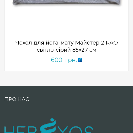
ПРИДБАТИ
0
out
of
5
Чохол для йога-мату Майстер 2 RAO
світло-сірий 85х27 см
600
грн.
ПРО НАС