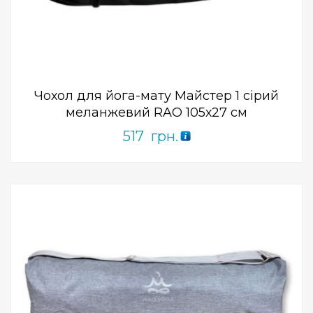
0
out
of
5
Чохол для йога-мату Майстер 1 сірий
меланжевий RAO 105х27 см
517
грн.
Add to Wishlist