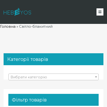
Головна
»
Світло-блакитний
Категорії товарів
Вибрати категорію
Фільтр товарів