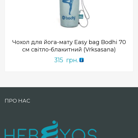
0
out
of
5
Чохол для йога-мату Easy bag Bodhi 70
см світло-блакитний (Vrksasana)
315
грн.
ПРО НАС