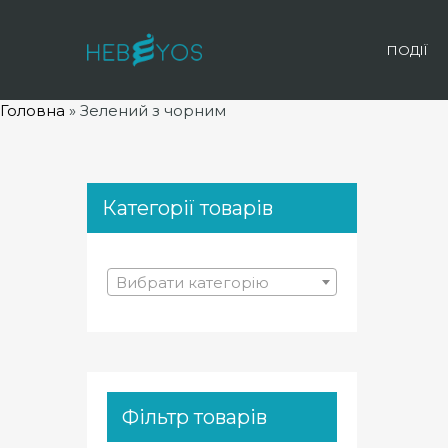
ПОДІЇ
Головна
»
Зелений з чорним
Категорії товарів
Вибрати категорію
Фільтр товарів