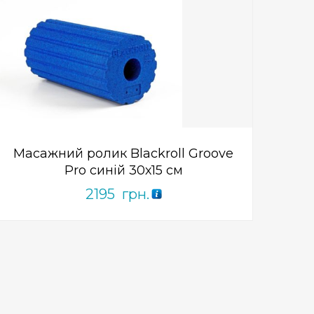
Add to Wishlist
ПРИДБАТИ
0
out
of
5
Масажний ролик Blackroll Groove
Pro синій 30х15 см
2195
грн.