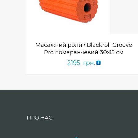
ПРИДБАТИ
0
out
of
5
Масажний ролик Blackroll Groove
Pro помаранчевий 30х15 см
2195
грн.
ПРО НАС