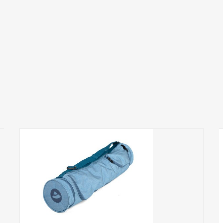
Add to Wishlist
ПРИДБАТИ
0
out
of
5