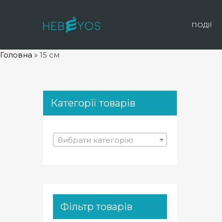
ПОДІЇ
Головна
»
15 см
Категорії товарів
Вибрати категорію
Фільтр товарів