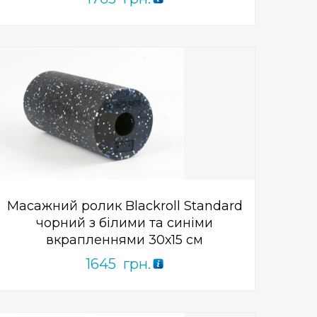
Add to Wishlist
ПРИДБАТИ
0
out
of
5
Масажний ролик Blackroll Standard
чорний з білими та синіми
вкрапленнями 30х15 см
1645
грн.