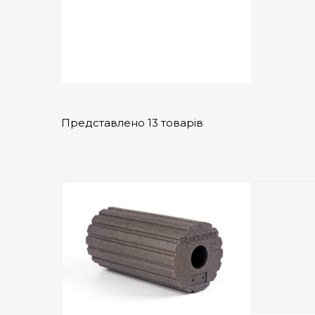
Представлено 13 товарів
Add to Wishlist
ПРИДБАТИ
0
out
of
5