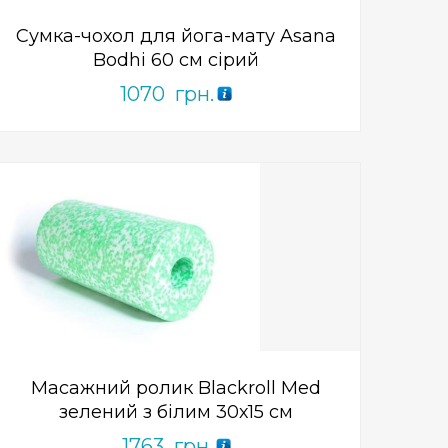
Сумка-чохол для йога-мату Asana
Bodhi 60 см сірий
1070
грн.
Add to Wishlist
ПРИДБАТИ
0
out
of
5
Масажний ролик Blackroll Med
зелений з білим 30х15 см
1763
грн.