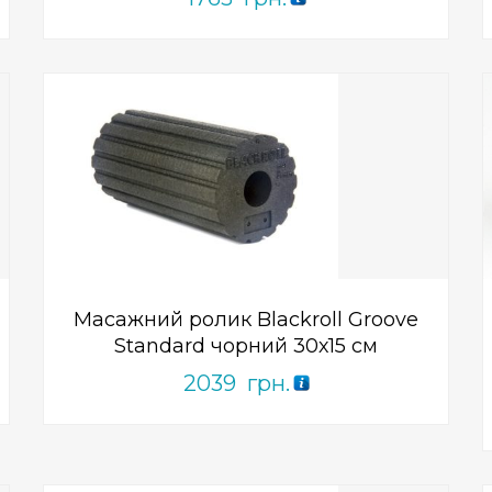
Add to Wishlist
ПРИДБАТИ
0
out
of
5
Масажний ролик Blackroll Groove
Standard чорний 30х15 см
2039
грн.