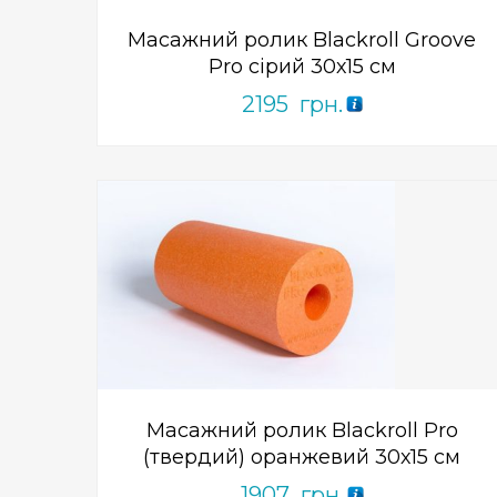
Масажний ролик Blackroll Groove
Pro сірий 30х15 см
2195
грн.
Add to Wishlist
ПРИДБАТИ
0
out
of
5
Масажний ролик Blackroll Pro
(твердий) оранжевий 30х15 см
1907
грн.