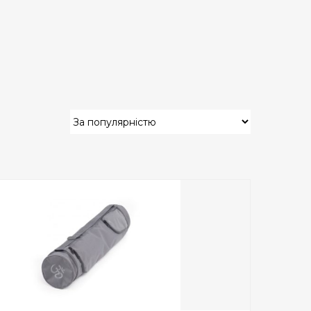
Add to Wishlist
ПРИДБАТИ
0
out
of
5