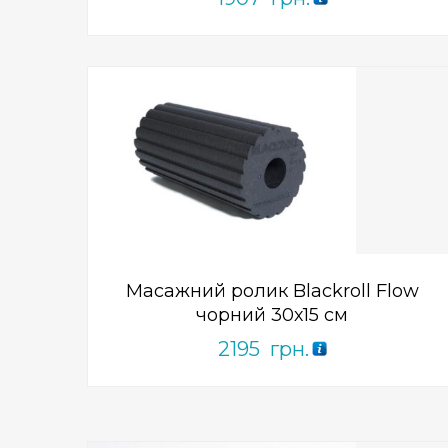
Add to Wishlist
ПРИДБАТИ
0
out
of
5
Масажний ролик Blackroll Flow
чорний 30х15 см
2195
грн.