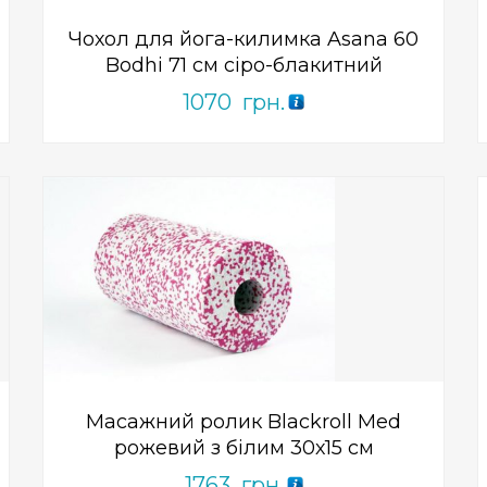
Чохол для йога-килимка Asana 60
Bodhi 71 см сіро-блакитний
1070
грн.
Add to Wishlist
ПРИДБАТИ
0
out
of
5
Масажний ролик Blackroll Med
рожевий з білим 30х15 см
1763
грн.