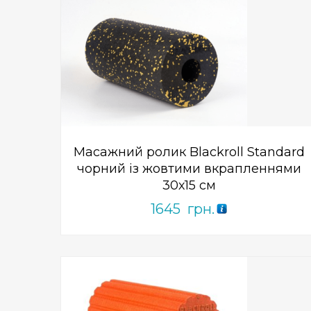
Add to Wishlist
ПРИДБАТИ
0
out
of
5
Масажний ролик Blackroll Standard
чорний із жовтими вкрапленнями
30х15 см
1645
грн.
Add to Wishlist