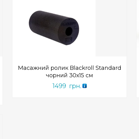
Add to Wishlist
ПРИДБАТИ
0
out
of
5
Масажний ролик Blackroll Standard
чорний 30х15 см
1499
грн.