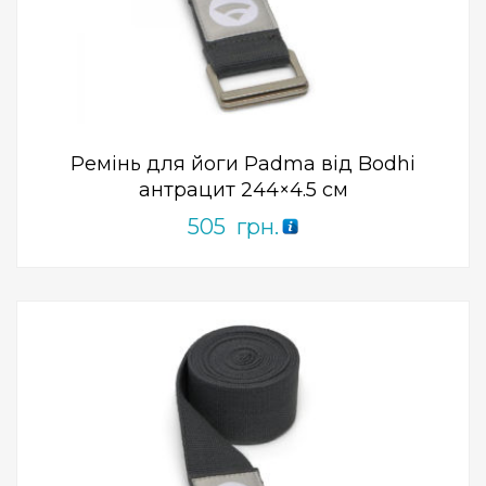
Add to Wishlist
ПРИДБАТИ
0
out
of
5
Ремінь для йоги Padma від Bodhi
антрацит 244×4.5 см
505
грн.