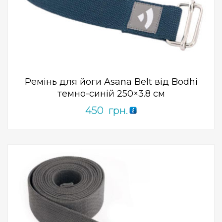
Add to Wishlist
ПРИДБАТИ
0
out
of
5
Ремінь для йоги Asana Belt від Bodhi
темно-синій 250×3.8 см
450
грн.