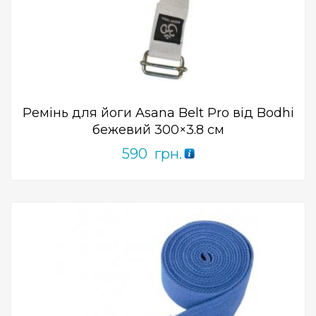
Add to Wishlist
ПРИДБАТИ
0
out
of
5
Ремінь для йоги Asana Belt Pro від Bodhi
бежевий 300×3.8 см
590
грн.