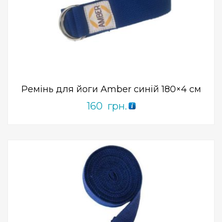
Add to Wishlist
ПРИДБАТИ
0
out
of
5
Ремінь для йоги Amber синій 180×4 см
160
грн.