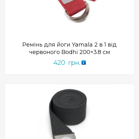
ПРИДБАТИ
0
out
of
5
Ремінь для йоги Yamala 2 в 1 від
червоного Bodhi 200×3.8 см
420
грн.