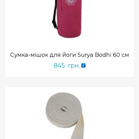
Add to Wishlist
ПРИДБАТИ
0
out
of
5
Сумка-мішок для йоги Surya Bodhi 60 см
845
грн.