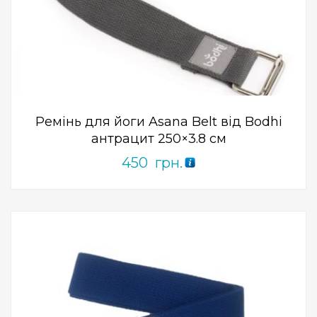
Add to Wishlist
ПРИДБАТИ
0
out
of
5
Ремінь для йоги Asana Belt від Bodhi
антрацит 250×3.8 см
450
грн.