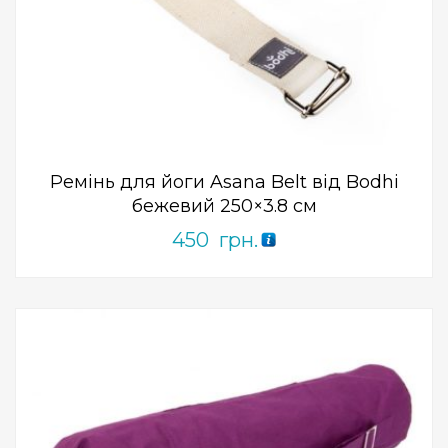
Add to Wishlist
ПРИДБАТИ
0
out
of
5
Ремінь для йоги Asana Belt від Bodhi
бежевий 250×3.8 см
450
грн.