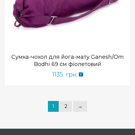
Add to Wishlist
ПРИДБАТИ
0
out
of
5
Сумка-чохол для йога-мату Ganesh/Om
Bodhi 69 см фіолетовий
1135
грн.
1
2
→