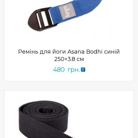
Add to Wishlist
ПРИДБАТИ
0
out
of
5
Ремінь для йоги Asana Bodhi синій
250×3.8 см
480
грн.