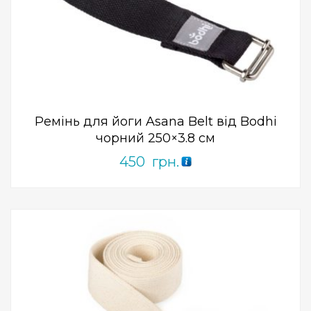
Add to Wishlist
ПРИДБАТИ
0
out
of
5
Ремінь для йоги Asana Belt від Bodhi
чорний 250×3.8 см
450
грн.