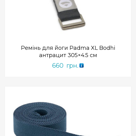
Add to Wishlist
ПРИДБАТИ
0
out
of
5
Ремінь для йоги Padma XL Bodhi
антрацит 305×4.5 см
660
грн.