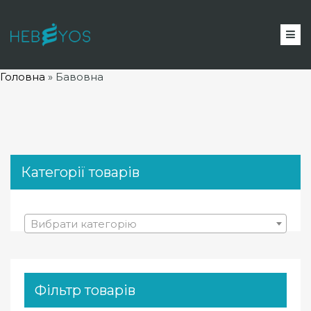
Головна
»
Бавовна
Категорії товарів
Вибрати категорію
Фільтр товарів