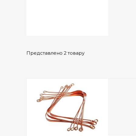
Представлено 2 товару
Add to Wishlist
ПРИДБАТИ
0
out
of
5