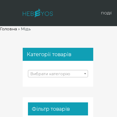
ПОДІЇ
Головна
»
Мідь
Категорії товарів
Вибрати категорію
Фільтр товарів