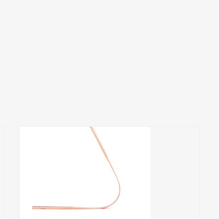
Add to Wishlist
ПРИДБАТИ
0
out
of
5