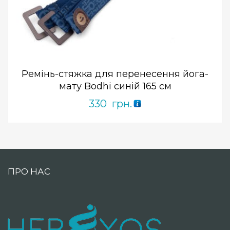
ПРИДБАТИ
0
out
of
5
Ремінь-стяжка для перенесення йога-
мату Bodhi синій 165 см
330
грн.
ПРО НАС