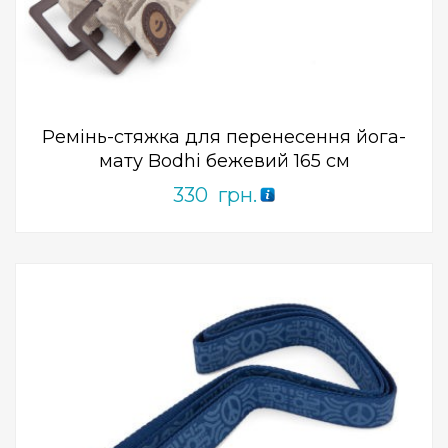
0
out
of
5
Ремінь-стяжка для перенесення йога-
мату Bodhi бежевий 165 см
330
грн.
Add to Wishlist