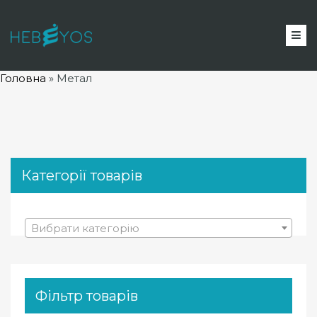
Головна
»
Метал
Категорії товарів
Вибрати категорію
Фільтр товарів