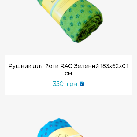
Add to Wishlist
ПРИДБАТИ
0
out
of
5
Рушник для йоги RAO Зелений 183x62x0.1
см
350
грн.