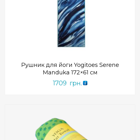
Add to Wishlist
ПРИДБАТИ
0
out
of
5
Рушник для йоги Yogitoes Serene
Manduka 172×61 см
1709
грн.