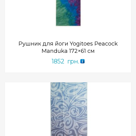
ПРИДБАТИ
0
out
of
5
Рушник для йоги Yogitoes Peacock
Manduka 172×61 см
1852
грн.