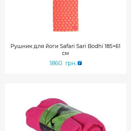
Add to Wishlist
ПРИДБАТИ
0
out
of
5
Рушник для йоги Safari Sari Bodhi 185×61
см
1860
грн.