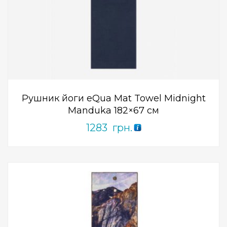
Add to Wishlist
ПРИДБАТИ
0
out
of
5
Рушник йоги eQua Mat Towel Midnight
Manduka 182×67 см
1283
грн.