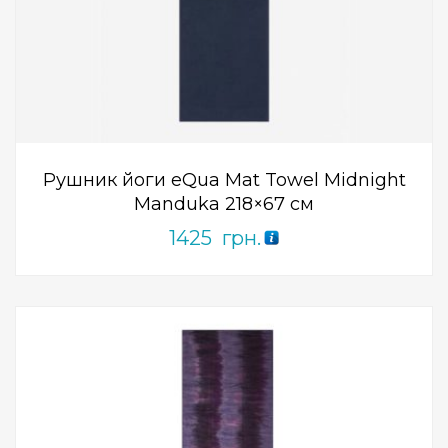
Add to Wishlist
ПРИДБАТИ
0
out
of
5
Рушник йоги eQua Mat Towel Midnight
Manduka 218×67 см
1425
грн.