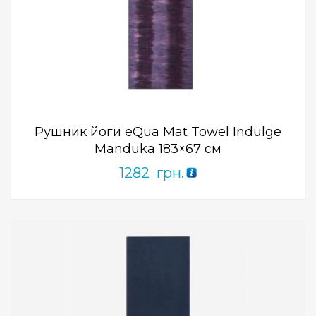
Add to Wishlist
ПРИДБАТИ
0
out
of
5
Рушник йоги eQua Mat Towel Indulge
Manduka 183×67 см
1282
грн.