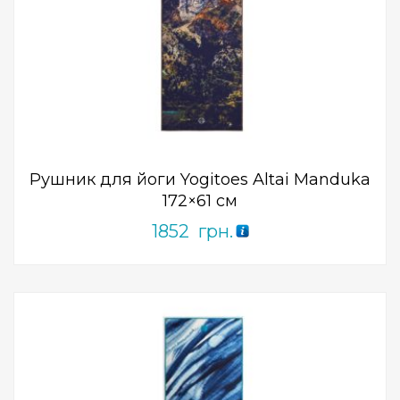
Add to Wishlist
ПРИДБАТИ
0
out
of
5
Рушник для йоги Yogitoes Altai Manduka
172×61 см
1852
грн.