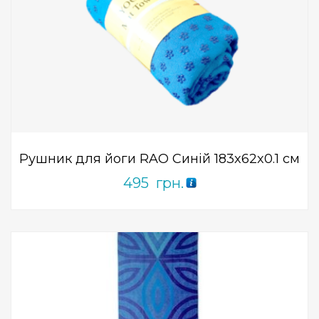
Add to Wishlist
ПРИДБАТИ
0
out
of
5
Рушник для йоги RAO Синій 183x62x0.1 см
495
грн.