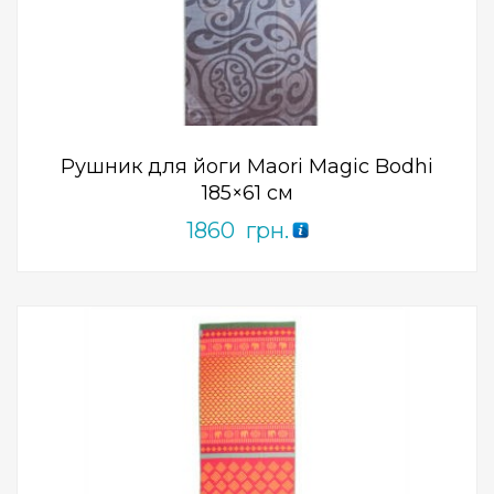
Add to Wishlist
ПРИДБАТИ
0
out
of
5
Рушник для йоги Maori Magic Bodhi
185×61 см
1860
грн.