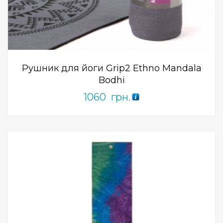
0
out
of
5
Рушник для йоги Grip2 Ethno Mandala
Bodhi
1060
грн.
Add to Wishlist