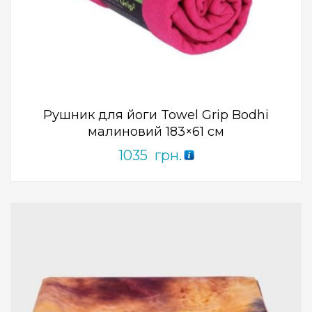
Add to Wishlist
ПРИДБАТИ
0
out
of
5
Рушник для йоги Towel Grip Bodhi
малиновий 183×61 см
1035
грн.