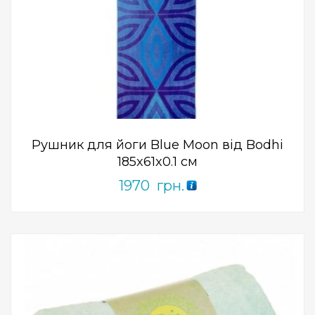
Add to Wishlist
ПРИДБАТИ
0
out
of
5
Рушник для йоги Blue Moon від Bodhi
185x61x0.1 см
1970
грн.