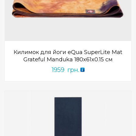
Add to Wishlist
ПРИДБАТИ
0
out
of
5
Килимок для йоги eQua SuperLite Mat
Grateful Manduka 180x61x0.15 см
1959
грн.