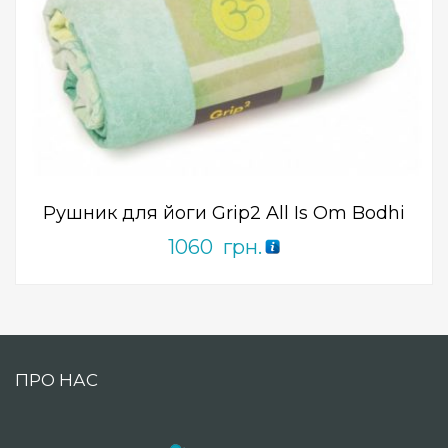
Add to Wishlist
ПРИДБАТИ
0
out
of
5
Рушник для йоги Grip2 All Is Om Bodhi
1060
грн.
ПРО НАС