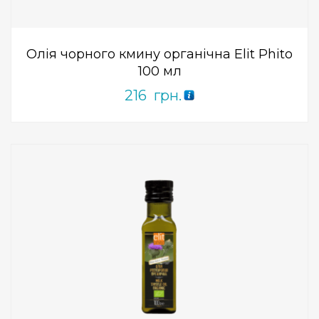
5
Олія чорного кмину органічна Elit Phito
100 мл
216
грн.
Add to Wishlist
ПРИДБАТИ
0
out
of