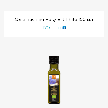
0
out
of
5
Олія насіння маку Elit Phito 100 мл
170
грн.
Add to Wishlist
ПРИДБАТИ
0
out
of