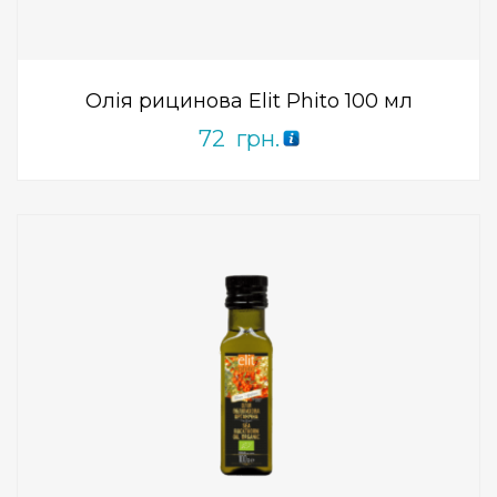
0
out
of
5
Олія рицинова Elit Phito 100 мл
72
грн.
Add to Wishlist
ПРИДБАТИ
0
out
of