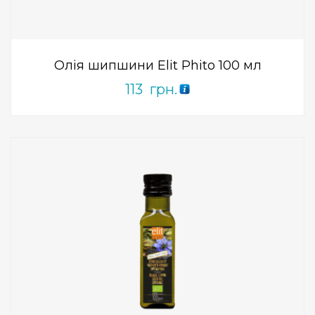
0
out
of
5
Олія шипшини Elit Phito 100 мл
113
грн.
Add to Wishlist
ПРИДБАТИ
0
out
of