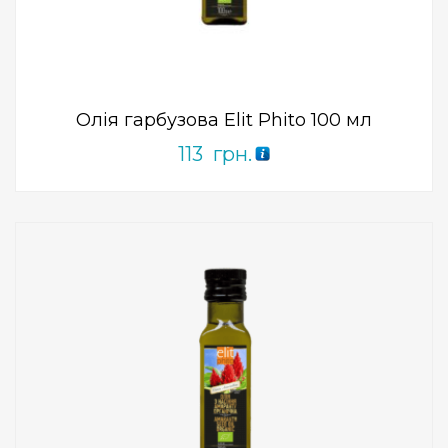
ПРИДБАТИ
0
out
of
5
Олія гарбузова Elit Phito 100 мл
113
грн.
Add to Wishlist
ПРИДБАТИ
0
out