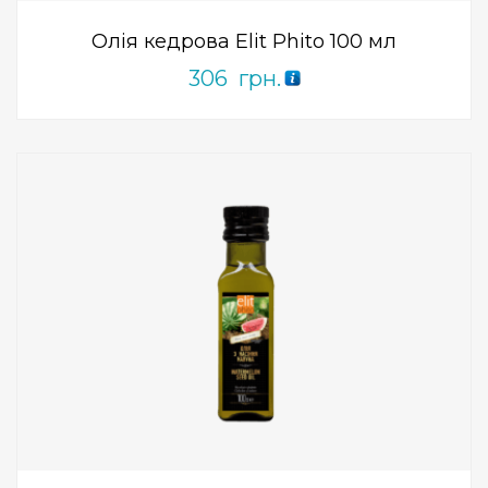
Олія кедрова Elit Phito 100 мл
306
грн.
Add to Wishlist
ПРИДБАТИ
0
out
of
5