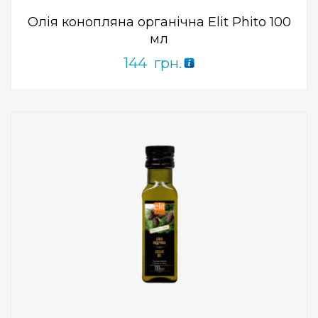
Олія конопляна органічна Elit Phito 100
мл
144
грн.
Add to Wishlist
ПРИДБАТИ
0
out
of
5