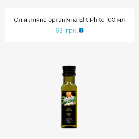
5
Олія лляна органічна Elit Phito 100 мл
63
грн.
Add to Wishlist
ПРИДБАТИ
0
out
of
5