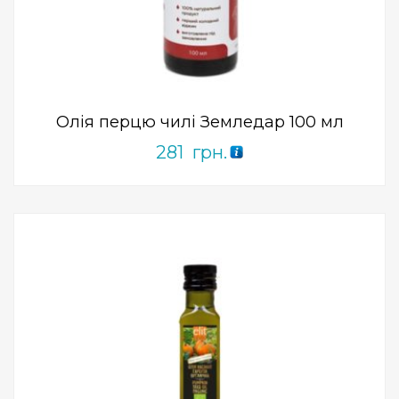
Add to Wishlist
ПРИДБАТИ
0
out
of
5
Олія перцю чилі Земледар 100 мл
281
грн.
Add to Wishlist