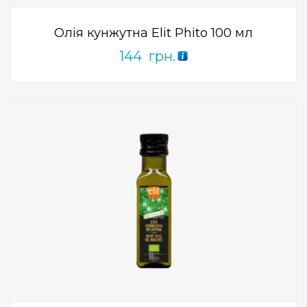
Олія кунжутна Elit Phito 100 мл
144
грн.
Add to Wishlist
ПРИДБАТИ
0
out
of
5