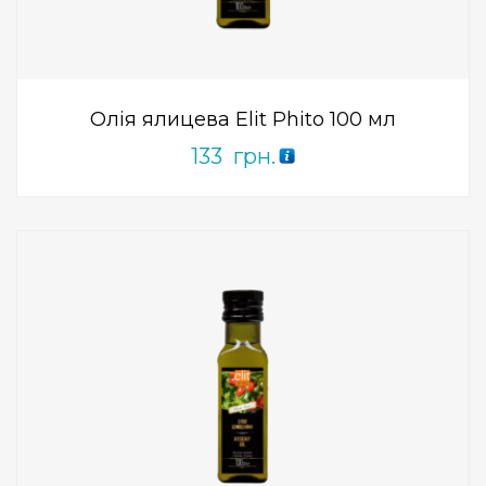
0
out
of
5
Олія ялицева Elit Phito 100 мл
133
грн.
Add to Wishlist
ПРИДБАТИ