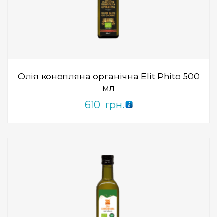
Add to Wishlist
ПРИДБАТИ
0
out
of
5
Олія конопляна органічна Elit Phito 500
мл
610
грн.