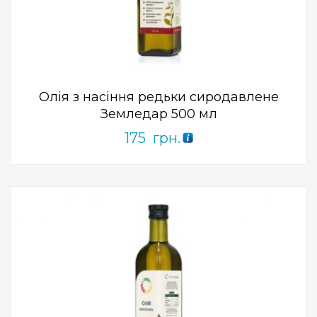
0
out
of
5
Олія з насіння редьки сиродавлене
Земледар 500 мл
175
грн.
Add to Wishlist