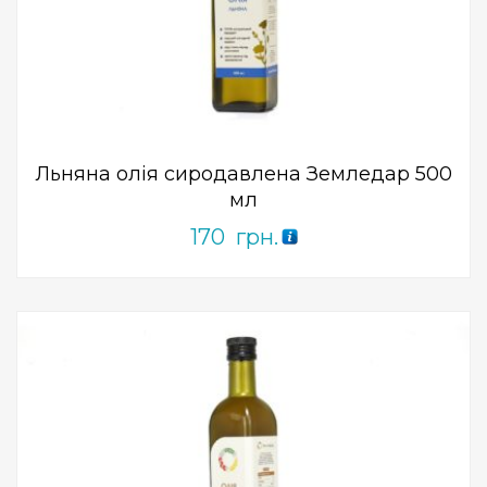
Add to Wishlist
ПРИДБАТИ
0
out
of
5
Льняна олія сиродавлена ​​Земледар 500
мл
170
грн.