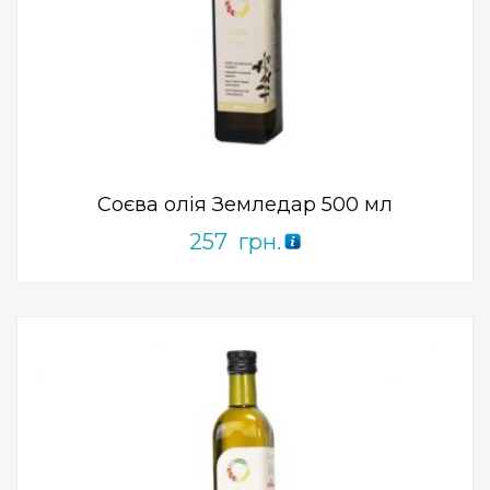
Add to Wishlist
ПРИДБАТИ
0
out
of
5
Соєва олія Земледар 500 мл
257
грн.