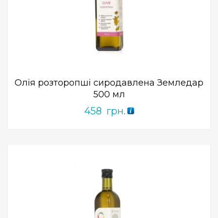
Add to Wishlist
ПРИДБАТИ
0
out
of
5
Олія розторопші сиродавлена ​​Земледар
500 мл
458
грн.