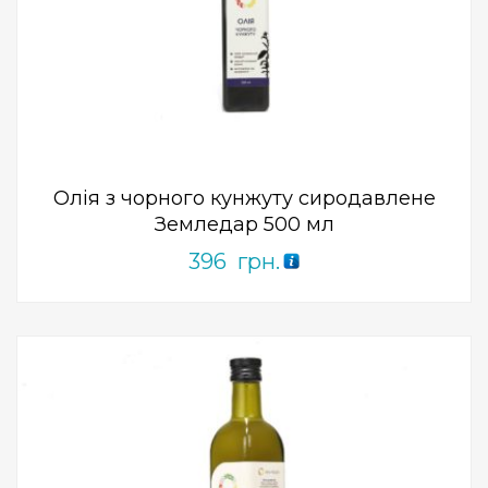
Add to Wishlist
ПРИДБАТИ
0
out
of
5
Олія з чорного кунжуту сиродавлене
Земледар 500 мл
396
грн.