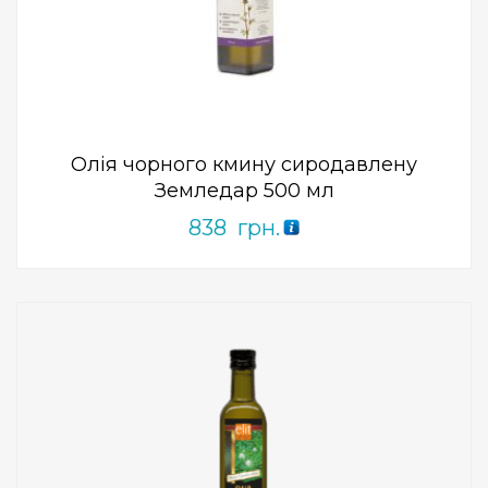
Add to Wishlist
ПРИДБАТИ
0
out
of
5
Олія чорного кмину сиродавлену
Земледар 500 мл
838
грн.