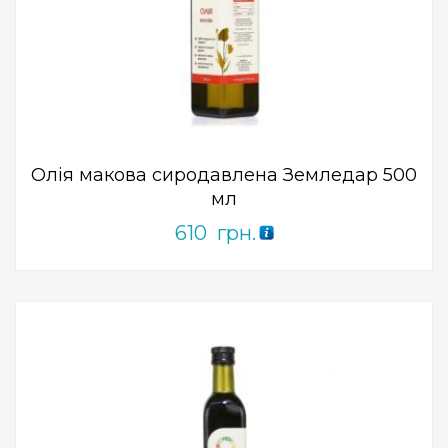
Add to Wishlist
ПРИДБАТИ
0
out
of
5
Олія макова сиродавлена ​​Земледар 500
мл
610
грн.