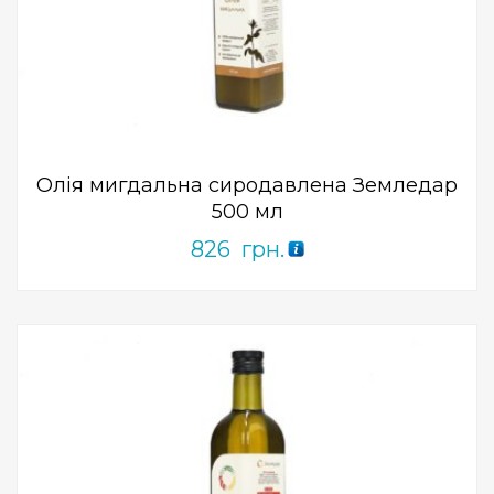
Add to Wishlist
ПРИДБАТИ
0
out
of
5
Олія мигдальна сиродавлена ​​Земледар
500 мл
826
грн.