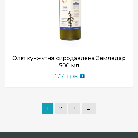
Add to Wishlist
ПРИДБАТИ
0
out
of
5
Олія кунжутна сиродавлена ​​Земледар
500 мл
377
грн.
1
2
3
→