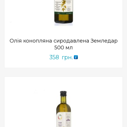
ПРИДБАТИ
0
out
of
5
Олія конопляна сиродавлена ​​Земледар
500 мл
358
грн.