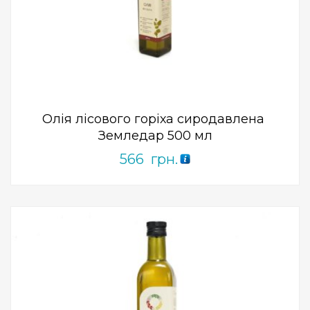
Add to Wishlist
ПРИДБАТИ
0
out
of
5
Олія лісового горіха сиродавлена ​​
Земледар 500 мл
566
грн.