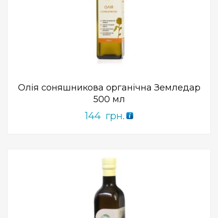
Add to Wishlist
ПРИДБАТИ
0
out
of
5
Олія соняшникова органічна Земледар
500 мл
144
грн.