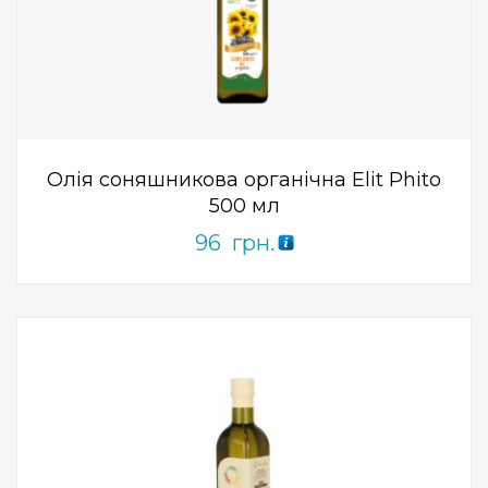
Add to Wishlist
ПРИДБАТИ
0
out
of
5
Олія соняшникова органічна Elit Phito
500 мл
96
грн.