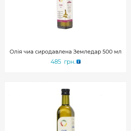
Add to Wishlist
ПРИДБАТИ
0
out
of
5
Олія чиа сиродавлена ​​Земледар 500 мл
485
грн.