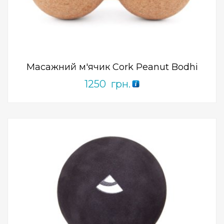
Add to Wishlist
ПРИДБАТИ
0
out
of
5
Масажний м'ячик Cork Peanut Bodhi
1250
грн.
Add to Wishlist
ПРИДБАТИ