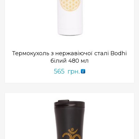
Add to Wishlist
ПРИДБАТИ
0
out
of
5
Термокухоль з нержавіючої сталі Bodhi
білий 480 мл
565
грн.