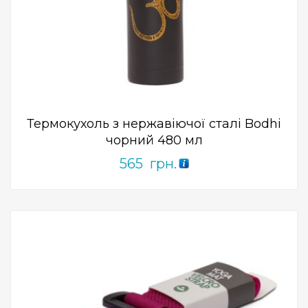
Add to Wishlist
ПРИДБАТИ
0
out
of
5
Термокухоль з нержавіючої сталі Bodhi
чорний 480 мл
565
грн.