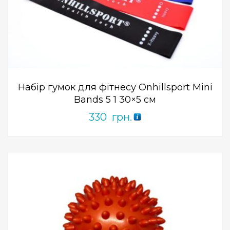
Add to Wishlist
ПРИДБАТИ
0
out
of
5
Набір гумок для фітнесу Onhillsport Mini
Bands 5 1 30×5 см
330
грн.