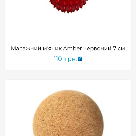
Add to Wishlist
ПРИДБАТИ
0
out
of
5
Масажний м'ячик Amber червоний 7 см
110
грн.