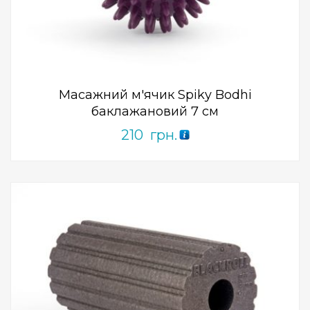
0
out
of
5
Масажний м'ячик Spiky Bodhi
баклажановий 7 см
210
грн.
Add to Wishlist