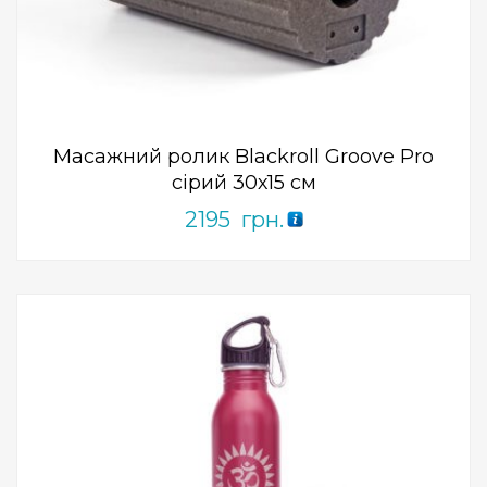
ПРИДБАТИ
0
out
of
5
Масажний ролик Blackroll Groove Pro
сірий 30х15 см
2195
грн.