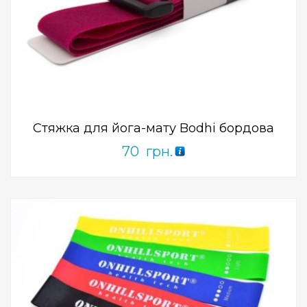
Add to Wishlist
ПРИДБАТИ
0
out
of
5
Стяжка для йога-мату Bodhi бордова
70
грн.