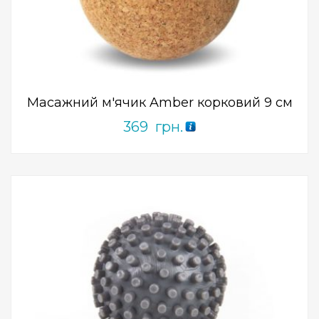
Add to Wishlist
ПРИДБАТИ
0
out
of
5
Масажний м'ячик Amber корковий 9 см
369
грн.
Add to Wishlist
ПРИДБАТИ