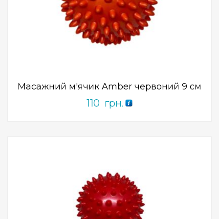
Add to Wishlist
ПРИДБАТИ
0
out
of
5
Масажний м'ячик Amber червоний 9 см
110
грн.