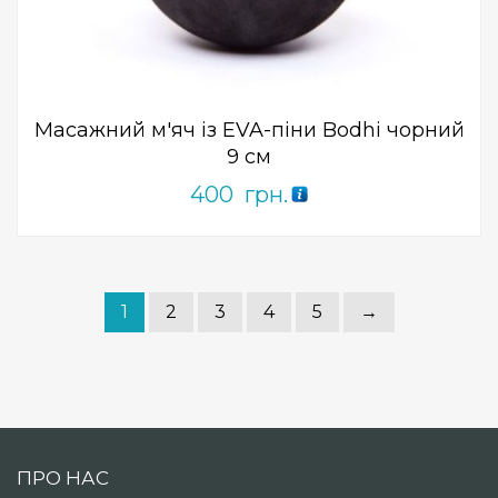
0
out
of
5
Масажний м'яч із EVA-піни Bodhi чорний
9 см
400
грн.
1
2
3
4
5
→
ПРО НАС