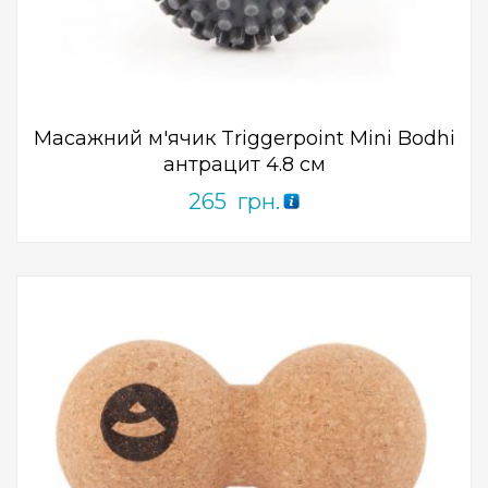
0
out
of
5
Масажний м'ячик Triggerpoint Mini Bodhi
антрацит 4.8 см
265
грн.