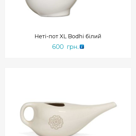
ПРИДБАТИ
0
out
of
5
Неті-пот XL Bodhi білий
600
грн.
Add to Wishlist
ПРИДБАТИ