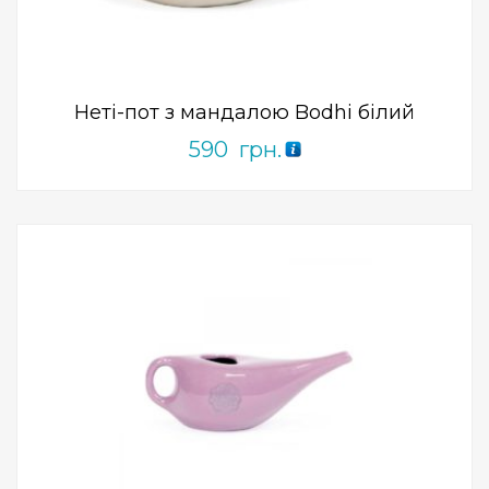
0
out
of
5
Неті-пот з мандалою Bodhi білий
590
грн.
Add to Wishlist
ПРИДБАТИ