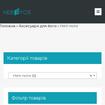
Головна
»
Аксесуари для йоги
»
Неті-поти
Категорії товарів
Неті-поти (6)
×
Фільтр товарів