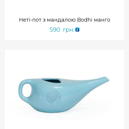
of
5
Неті-пот з мандалою Bodhi манго
590
грн.
Add to Wishlist
ПРИДБАТИ
0
out
of