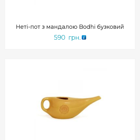
0
out
of
5
Неті-пот з мандалою Bodhi бузковий
590
грн.
Add to Wishlist
ПРИДБАТИ
0
out