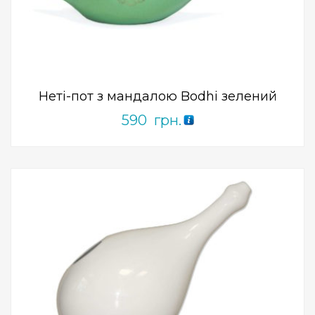
Add to Wishlist
ПРИДБАТИ
0
out
of
5
Неті-пот з мандалою Bodhi зелений
590
грн.
Add to Wishlist