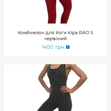
0
out
of
5
Комбінезон для йоги Кіра RAO S
червоний
1400
грн.