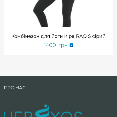
Add to Wishlist
ПРИДБАТИ
0
out
of
5
Комбінезон для йоги Кіра RAO S сірий
1400
грн.
ПРО НАС