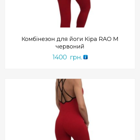
0
out
of
5
Комбінезон для йоги Кіра RAO M
червоний
1400
грн.
Add to Wishlist
ПРИДБАТИ