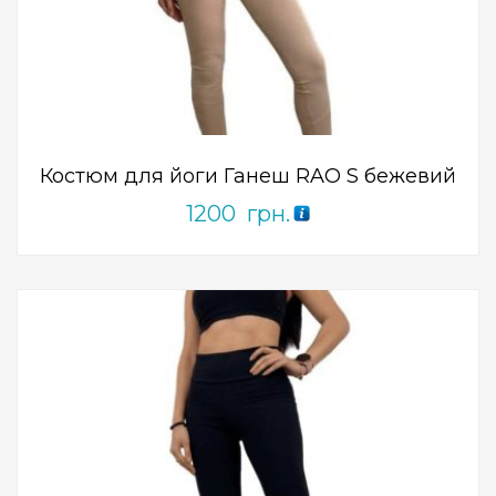
Add to Wishlist
ПРИДБАТИ
0
out
of
5
Костюм для йоги Ганеш RAO S бежевий
1200
грн.