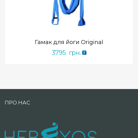
Add to Wishlist
ПРИДБАТИ
0
out
of
5
Гамак для йоги Original
3795
грн.
ПРО НАС