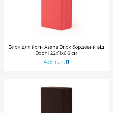
Add to Wishlist
ПРИДБАТИ
0
out
of
5
Блок для йоги Asana Brick бордовий від
Bodhi 22x11x6.6 см
435
грн.