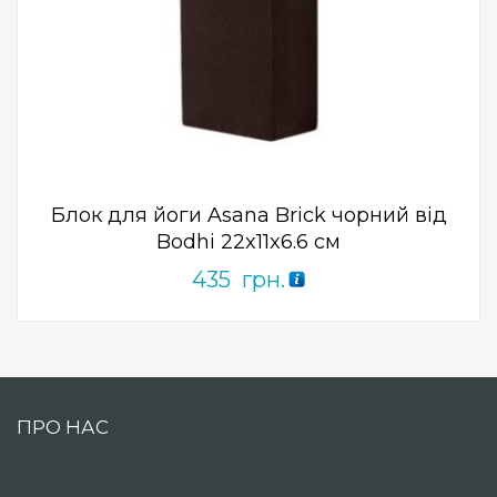
Add to Wishlist
ПРИДБАТИ
0
out
of
5
Блок для йоги Asana Brick чорний від
Bodhi 22x11x6.6 см
435
грн.
ПРО НАС