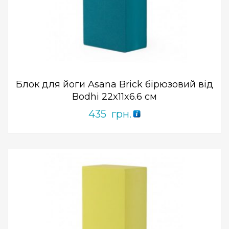
Add to Wishlist
ПРИДБАТИ
0
out
of
5
Блок для йоги Asana Brick бірюзовий від
Bodhi 22x11x6.6 см
435
грн.