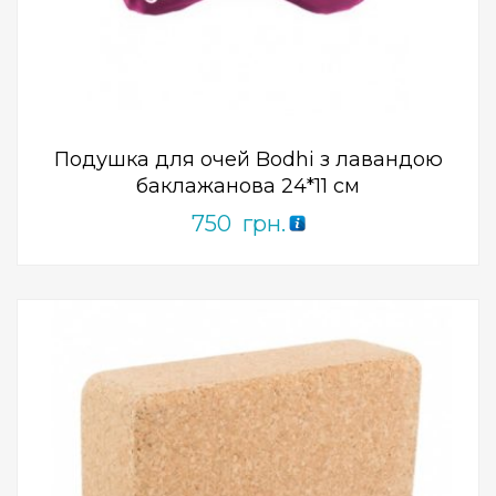
ПРИДБАТИ
0
out
of
5
Подушка для очей Bodhi з лавандою
баклажанова 24*11 см
750
грн.