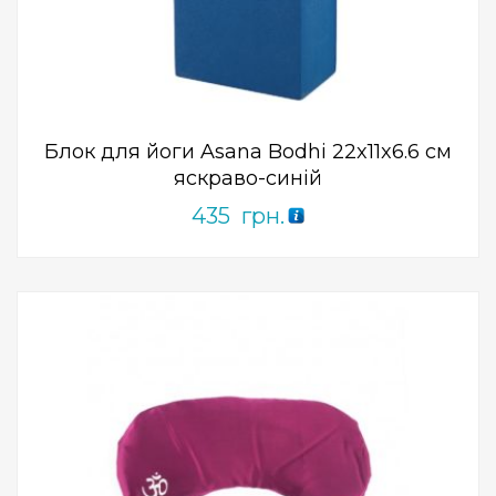
0
out
of
5
Блок для йоги Asana Bodhi 22x11x6.6 см
яскраво-синій
435
грн.
Add to Wishlist