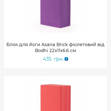
Add to Wishlist
ПРИДБАТИ
0
out
of
5
Блок для йоги Asana Brick фіолетовий від
Bodhi 22x11x6.6 см
435
грн.