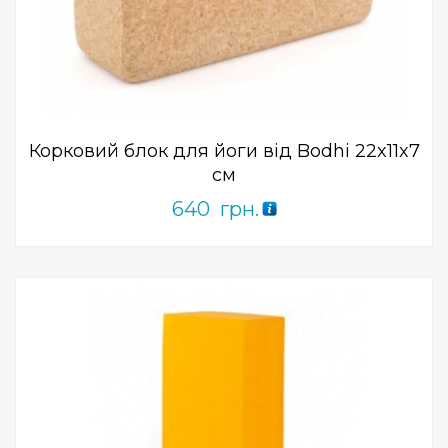
Add to Wishlist
ПРИДБАТИ
0
out
of
5
Корковий блок для йоги від Bodhi 22x11x7
см
640
грн.