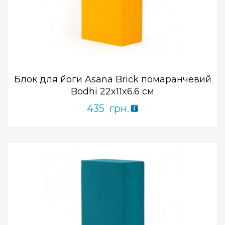
Add to Wishlist
ПРИДБАТИ
0
out
of
5
Блок для йоги Asana Brick помаранчевий
Bodhi 22x11x6.6 см
435
грн.