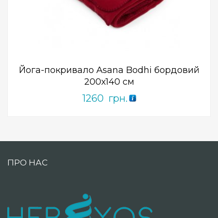
ПРИДБАТИ
0
out
of
5
Йога-покривало Asana Bodhi бордовий
200х140 см
1260
грн.
ПРО НАС