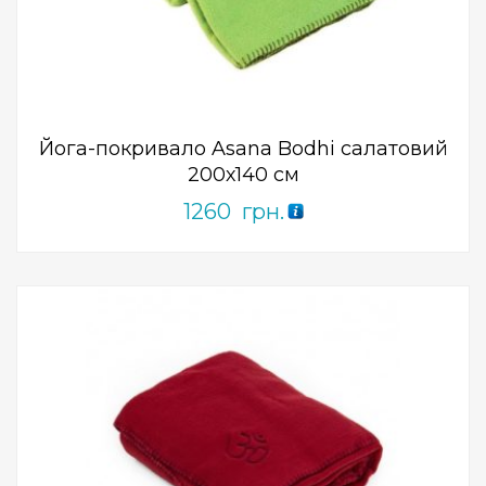
0
out
of
5
Йога-покривало Asana Bodhi салатовий
200х140 см
1260
грн.
Add to Wishlist