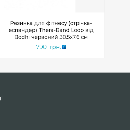
Резинка для фітнесу (стрічка-
еспандер) Thera-Band Loop від
Bodhi червоний 30.5х7.6 см
790
грн.
Ї