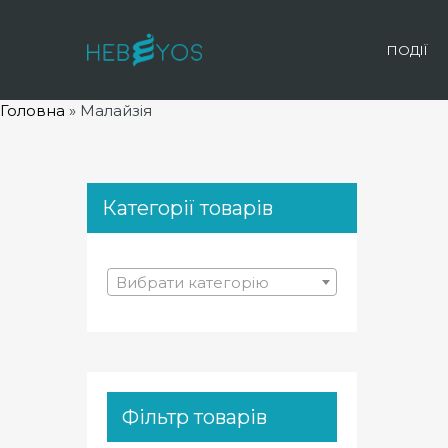
ПОДІЇ
Головна
»
Малайзія
Категорії товарів
Вибрати категорію
Фільтр товарів