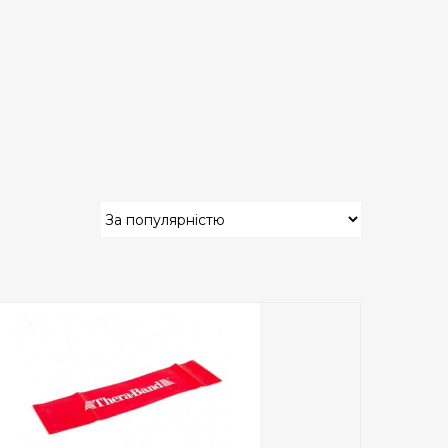
Add to Wishlist
ПРИДБАТИ
0
out
of
5