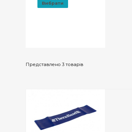
Вибрати
Представлено 3 товарів
Add to Wishlist
ПРИДБАТИ
0
out
of
5