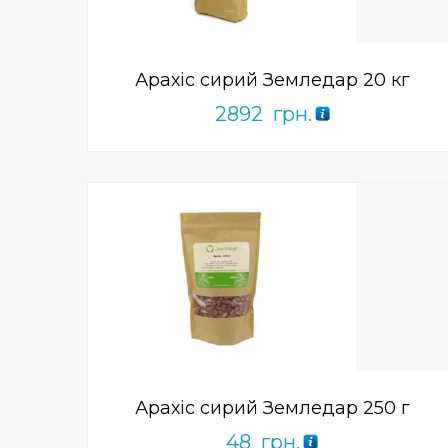
of
5
Арахіс сирий Земледар 20 кг
2892
грн.
Add to Wishlist
ПРИДБАТИ
0
out
of
5
Арахіс сирий Земледар 250 г
48
грн.