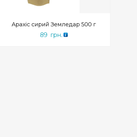
of
5
Арахіс сирий Земледар 500 г
89
грн.