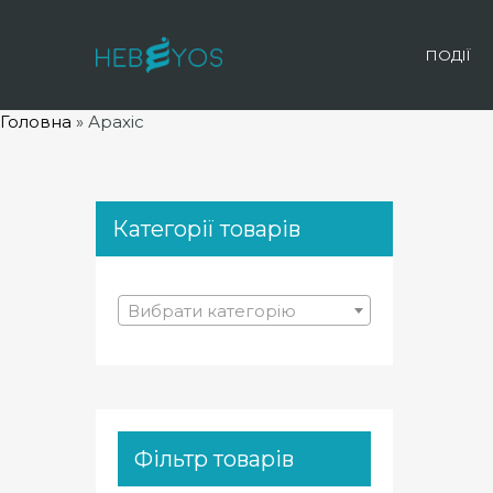
ПОДІЇ
Головна
»
Арахіс
Категорії товарів
Вибрати категорію
Фільтр товарів