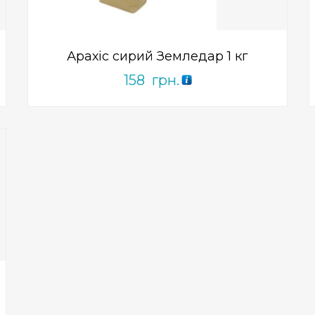
of
5
Арахіс сирий Земледар 1 кг
158
грн.