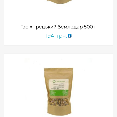
0
out
of
5
Горіх грецький Земледар 500 г
194
грн.
Add to Wishlist
ПРИДБАТИ