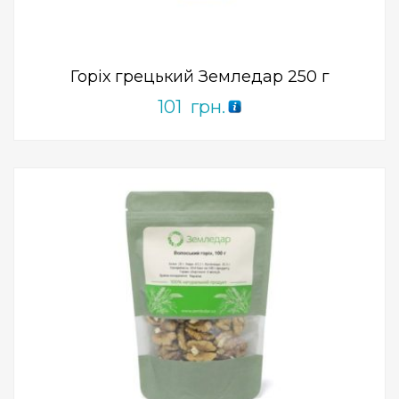
0
out
of
5
Горіх грецький Земледар 250 г
101
грн.
Add to Wishlist
ПРИДБАТИ
0
out