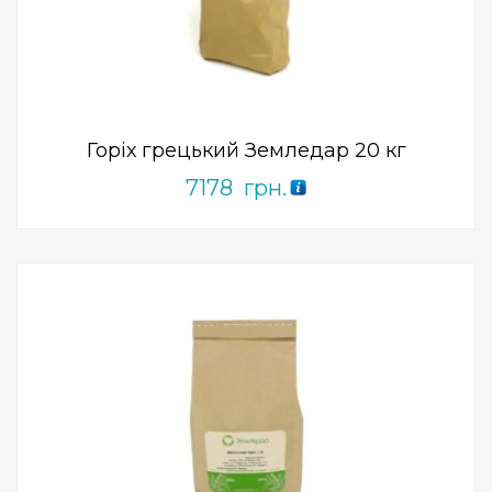
Add to Wishlist
ПРИДБАТИ
0
out
of
5
Горіх грецький Земледар 20 кг
7178
грн.
Add to Wishlist