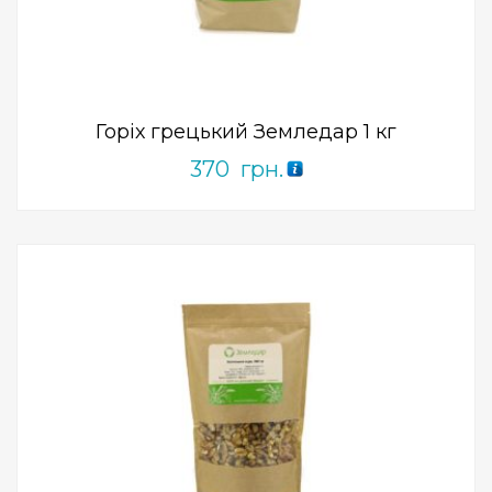
ПРИДБАТИ
0
out
of
5
Горіх грецький Земледар 1 кг
370
грн.
Add to Wishlist
ПРИДБАТИ