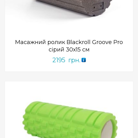
0
out
of
5
Масажний ролик Blackroll Groove Pro
сірий 30х15 см
2195
грн.
Add to Wishlist