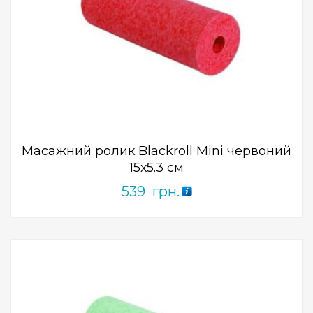
Add to Wishlist
ПРИДБАТИ
0
out
of
5
Масажний ролик Blackroll Mini червоний
15х5.3 см
539
грн.