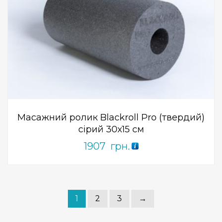
Add to Wishlist
ПРИДБАТИ
0
out
of
5
Масажний ролик Blackroll Pro (твердий)
сірий 30х15 см
1907
грн.
1
2
3
→