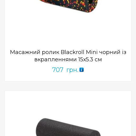
Add to Wishlist
ПРИДБАТИ
0
out
of
5
Масажний ролик Blackroll Mini чорний із
вкрапленнями 15х5.3 см
707
грн.