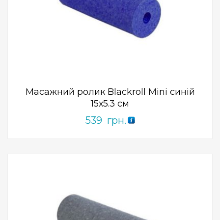
Add to Wishlist
ПРИДБАТИ
0
out
of
5
Масажний ролик Blackroll Mini синій
15х5.3 см
539
грн.