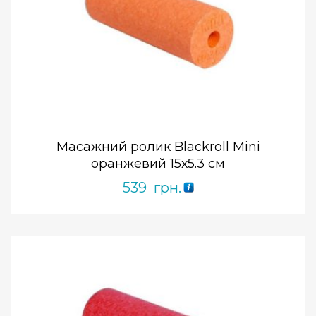
Add to Wishlist
ПРИДБАТИ
0
out
of
5
Масажний ролик Blackroll Mini
оранжевий 15х5.3 см
539
грн.