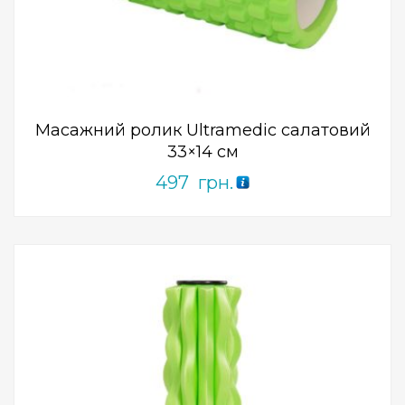
ПРИДБАТИ
0
out
of
5
Масажний ролик Ultramedic салатовий
33×14 см
497
грн.