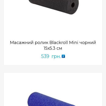
Add to Wishlist
ПРИДБАТИ
0
out
of
5
Масажний ролик Blackroll Mini чорний
15х5.3 см
539
грн.