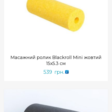
Add to Wishlist
ПРИДБАТИ
0
out
of
5
Масажний ролик Blackroll Mini жовтий
15х5.3 см
539
грн.