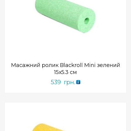
Add to Wishlist
ПРИДБАТИ
0
out
of
5
Масажний ролик Blackroll Mini зелений
15х5.3 см
539
грн.