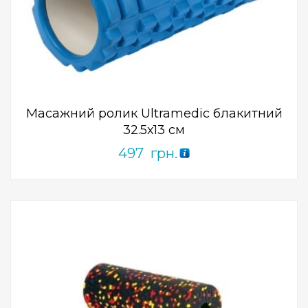
Add to Wishlist
ПРИДБАТИ
0
out
of
5
Масажний ролик Ultramedic блакитний
32.5х13 см
497
грн.