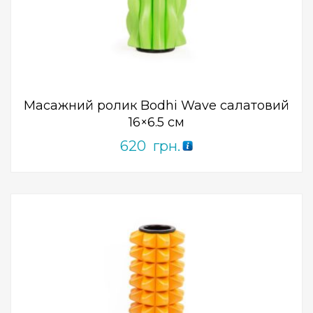
Add to Wishlist
ПРИДБАТИ
0
out
of
5
Масажний ролик Bodhi Wave салатовий
16×6.5 см
620
грн.