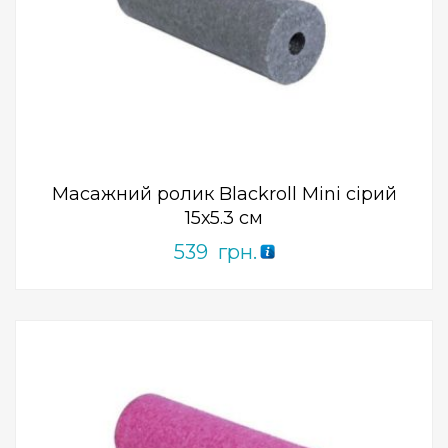
Add to Wishlist
ПРИДБАТИ
0
out
of
5
Масажний ролик Blackroll Mini сірий
15х5.3 см
539
грн.