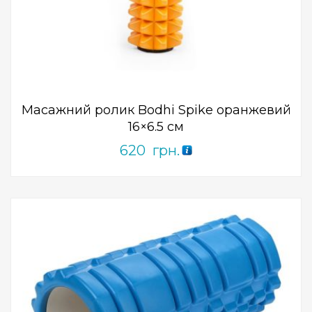
Add to Wishlist
ПРИДБАТИ
0
out
of
5
Масажний ролик Bodhi Spike оранжевий
16×6.5 см
620
грн.