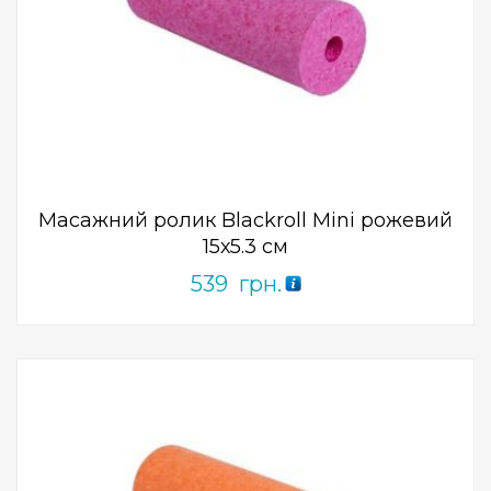
Add to Wishlist
ПРИДБАТИ
0
out
of
5
Масажний ролик Blackroll Mini рожевий
15х5.3 см
539
грн.