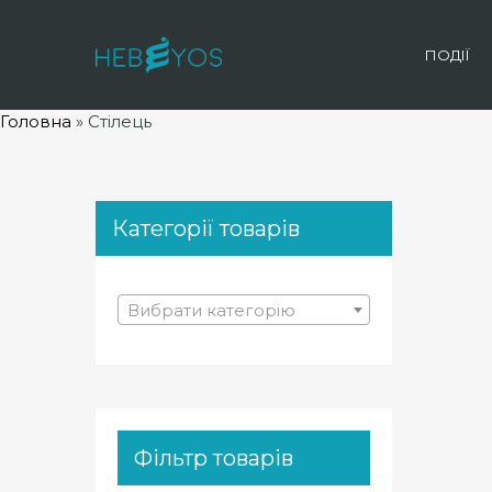
ПОДІЇ
Головна
»
Стілець
Категорії товарів
Вибрати категорію
Фільтр товарів