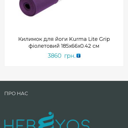
0
out
of
5
Килимок для йоги Kurma Lite Grip
фіолетовий 185х66х0.42 см
3860
грн.
ПРО НАС