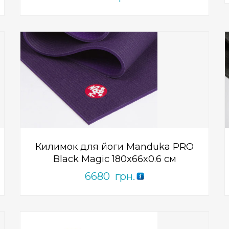
Add to Wishlist
ПРИДБАТИ
0
out
of
5
Килимок для йоги Manduka PRO
Black Magic 180x66x0.6 см
6680
грн.