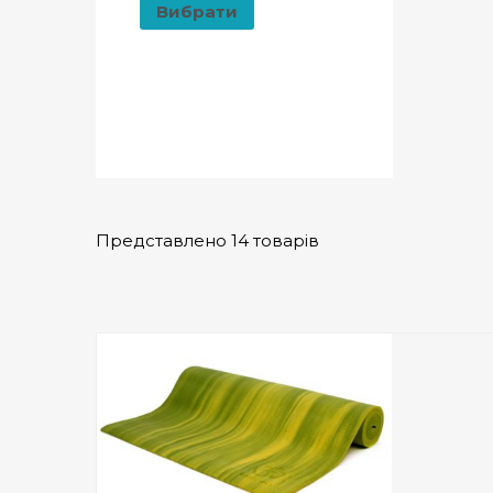
Вибрати
Представлено 14 товарів
Add to Wishlist
ПРИДБАТИ
0
out
of