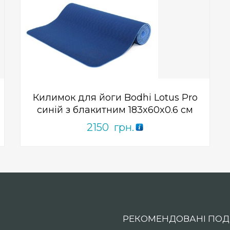
Add to Wishlist
ПРИДБАТИ
0
out
of
5
Килимок для йоги Bodhi Lotus Pro
синій з блакитним 183x60x0.6 см
2150
грн.
РЕКОМЕНДОВАНІ ПОДІ