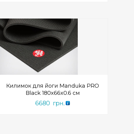
Add to Wishlist
ПРИДБАТИ
0
out
of
5
Килимок для йоги Manduka PRO
Black 180x66x0.6 см
6680
грн.