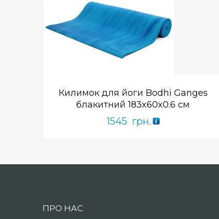
Add to Wishlist
ПРИДБАТИ
0
out
of
5
Килимок для йоги Bodhi Ganges
блакитний 183x60x0.6 см
1545
грн.
ПРО НАС