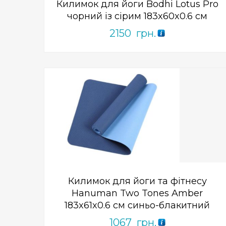
Килимок для йоги Bodhi Lotus Pro
чорний із сірим 183x60x0.6 см
2150
грн.
Add to Wishlist
ПРИДБАТИ
0
out
of
5
Килимок для йоги та фітнесу
Hanuman Two Tones Amber
183x61x0.6 см синьо-блакитний
1067
грн.