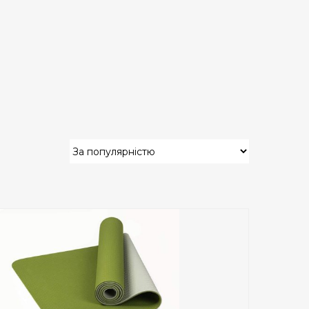
Add to Wishlist
ПРИДБАТИ
0
out
of
5