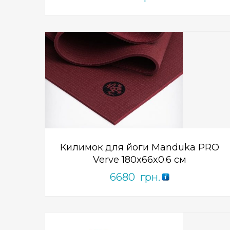
Add to Wishlist
ПРИДБАТИ
0
out
of
5
Килимок для йоги Manduka PRO
Verve 180x66x0.6 см
6680
грн.