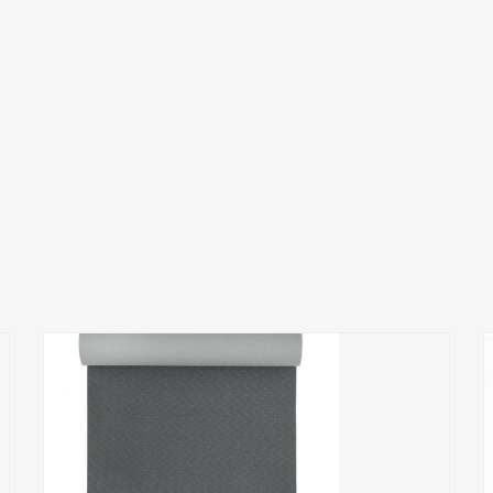
Add to Wishlist
ПРИДБАТИ
0
out
of
5