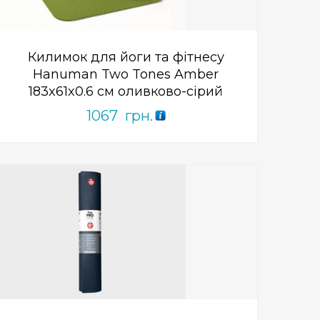
Килимок для йоги та фітнесу
Hanuman Two Tones Amber
183x61x0.6 см оливково-сірий
1067
грн.
Add to Wishlist
ПРИДБАТИ
0
out
of
5