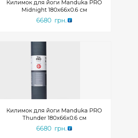
Килимок для йоги Manduka PRO
Midnight 180x66x0.6 см
6680
грн.
Add to Wishlist
ПРИДБАТИ
0
out
of
5
Килимок для йоги Manduka PRO
Thunder 180x66x0.6 см
6680
грн.