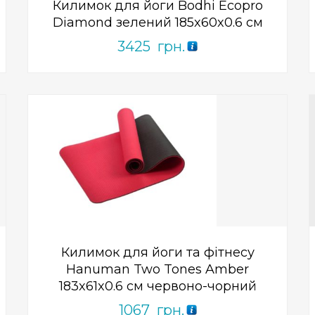
Килимок для йоги Bodhi Ecopro
Diamond зелений 185x60x0.6 см
3425
грн.
Add to Wishlist
ПРИДБАТИ
0
out
of
5
Килимок для йоги та фітнесу
Hanuman Two Tones Amber
183x61x0.6 см червоно-чорний
1067
грн.