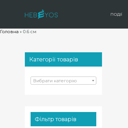
ПОДІЇ
Головна
»
0.6 см
Категорії товарів
Вибрати категорію
Фільтр товарів