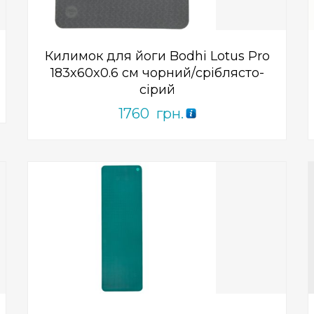
Килимок для йоги Bodhi Lotus Pro
183x60x0.6 см чорний/сріблясто-
сірий
1760
грн.
Add to Wishlist
ПРИДБАТИ
0
out
of
5