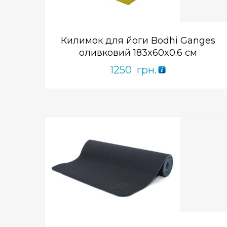
5
Килимок для йоги Bodhi Ganges
оливковий 183x60x0.6 см
1250
грн.
Add to Wishlist
ПРИДБАТИ
0
out
of
5