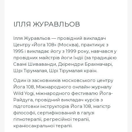
ІЛЛЯ ЖУРАВЛЬОВ
Ілля Журавльов — провідний викладач
Центру «Йога 108» (Москва), практикує з
1995 і викладає йогу з 1999 року, навчався у
провідних майстрів йоги Індії (за традицією
Свамі Шиваванди, Дхірендри Брахмачарі,
Шрі Тірумалая, Шрі Тірумалая країн.
Один із засновників московського центру
Йога 108, Міжнародного онлайн-журналу
Wild Yogi, міжнародного фестивалю Йога-
Райдуга, провідний викладач курсів з
підготовки інструкторів Йога 108, магістр
філософії, сертифікований в галузі
гіпнотерапії, регресійної терапії,
краніосакральної терапії.