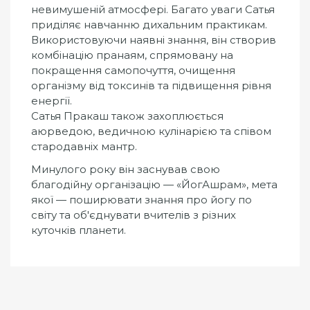
невимушеній атмосфері. Багато уваги Сатья
приділяє навчанню дихальним практикам.
Використовуючи наявні знання, він створив
комбінацію пранаям, спрямовану на
покращення самопочуття, очищення
організму від токсинів та підвищення рівня
енергії.
Сатья Пракаш також захоплюється
аюрведою, ведичною кулінарією та співом
стародавніх мантр.
Минулого року він заснував свою
благодійну організацію — «ЙогАшрам», мета
якої — поширювати знання про йогу по
світу та об'єднувати вчителів з різних
куточків планети.