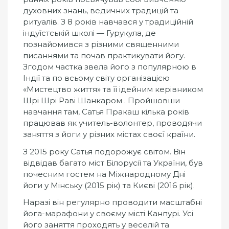
духовних знань, ведичних традицій та
ритуалів. З 8 років навчався у традиційній
індуїстській школі — Гурукула, де
познайомився з різними священними
писаннями та почав практикувати йогу.
Згодом частка звела його з популярною в
Індії та по всьому світу організацією
«Мистецтво життя» та її ідейним керівником
Шрі Шрі Раві Шанкаром
. Пройшовши
навчання там, Сатья Пракаш кілька років
працював як учитель-волонтер, проводячи
заняття з йоги у різних містах своєї країни.
З 2015 року Сатья подорожує світом. Він
відвідав багато міст Білорусії та України, був
почесним гостем на Міжнародному Дні
йоги у Мінську (2015 рік) та Києві (2016 рік).
Наразі він регулярно проводити масштабні
йога-марафони у своєму місті Канпурі. Усі
його заняття проходять у веселій та