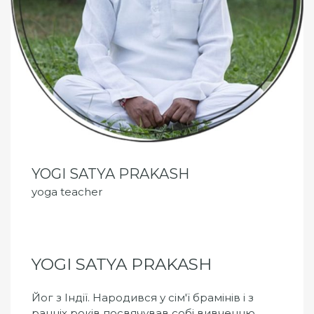
YOGI SATYA PRAKASH
yoga teacher
YOGI SATYA PRAKASH
Йог з Індії. Народився у сім'ї брамінів і з
ранніх років посвячував собі вивченню