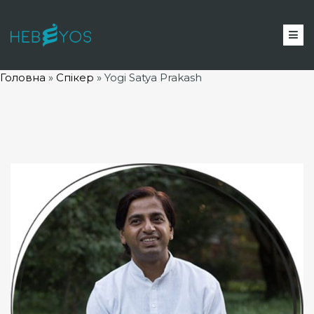
Головна
»
Спікер
»
Yogi Satya Prakash