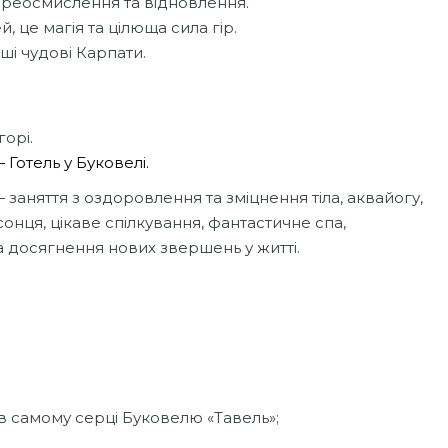
переосмислення та відновлення.
й, це магія та цілюща сила гір.
і чудові Карпати.
горі.
 Готель у Буковелі.
заняття з оздоровлення та зміцнення тіла, аквайогу,
сонця, цікаве спілкування, фантастичне спа,
 досягнення нових звершень у житті.
в самому серці Буковелю «Тавель»;