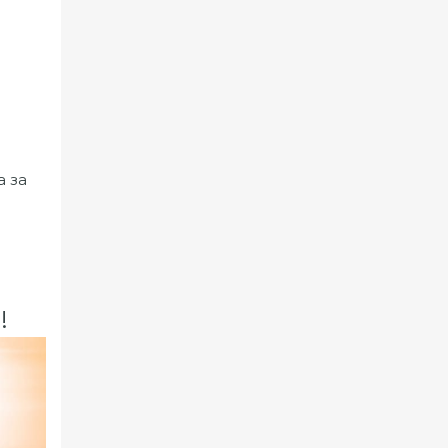
а за
!