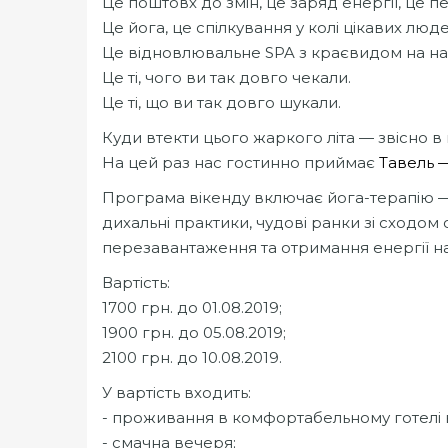
Це поштовх до змін, це заряд енергії, це 
Це йога, це спілкування у колі цікавих люде
Це відновлювальне SPA з краєвидом на наш
Це ті, чого ви так довго чекали.
Це ті, що ви так довго шукали.
Куди втекти цього жаркого літа — звісно в 
На цей раз нас гостинно приймає
Тавель —
Програма вікенду включає йога-терапію — 
дихальні практики, чудові ранки зі сходом 
перезавантаження та отримання енергії на
Вартість:
1700 грн. до 01.08.2019;
1900 грн. до 05.08.2019;
2100 грн. до 10.08.2019.
У вартість входить:
- проживання в комфортабельному готелі 
- смачна вечеря;