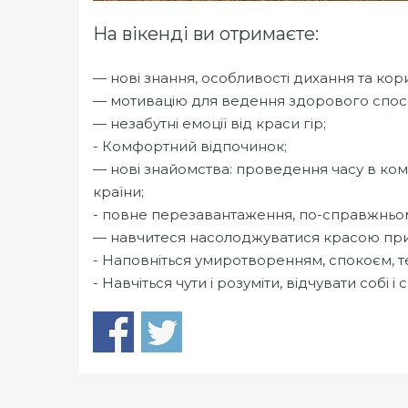
На вікенді ви отримаєте:
— нові знання, особливості дихання та кор
— мотивацію для ведення здорового способ
— незабутні емоції від краси гір;
- Комфортний відпочинок;
— нові знайомства: проведення часу в комп
країни;
- повне перезавантаження, по-справжньом
— навчитеся насолоджуватися красою при
- Наповніться умиротворенням, спокоєм, т
- Навчіться чути і розуміти, відчувати собі і с