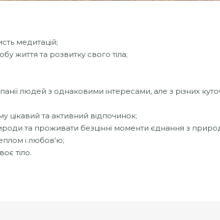
исть медитацій;
у життя та розвитку свого тіла;
анії людей з однаковими інтересами, але з різних куто
у цікавий та активний відпочинок;
роди та проживати безцінні моменти єднання з приро
еплом і любов'ю;
воє тіло.