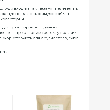
го.
 куди входять такі незамінні елементи,
 покращує травлення, стимулює обмін
 холестерин;
а, десерти. Борошно відмінно
 але не з дріжджовим тестом: у великих
використовують для других страв, супів,
тена.