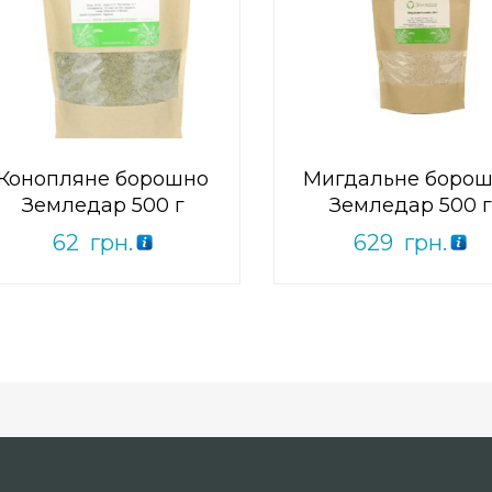
0
out
0
out
Add to Wishlist
Add to Wishlist
of
of
ПРИДБАТИ
ПРИДБАТИ
5
5
Конопляне борошно
Мигдальне боро
Земледар 500 г
Земледар 500 г
62
грн.
629
грн.