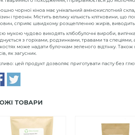
ок тваринного походження, і прирівнюється до молочно
ошно чорної кіноа має унікальний амінокислотний склад,
лізин і треонін. Містить велику кількість клітковини, що
овин, сприяє швидкому розщепленню жирів, виводить
ією мукою чудово виходять хлібобулочні вироби, випічк
днується з горіхами, родзинками, травами та спеціями,
ькостях може надати булочкам зеленого відтінку. Також 
сів, як загусник.
ливо: цей продукт дозволяє приготувати пасту без глю
ОЖІ ТОВАРИ