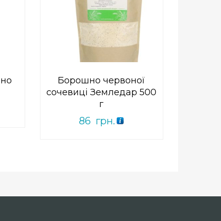
0
out
Add to Wishlist
of
ПРИДБАТИ
5
шно
Борошно червоної
сочевиці Земледар 500
г
86
грн.