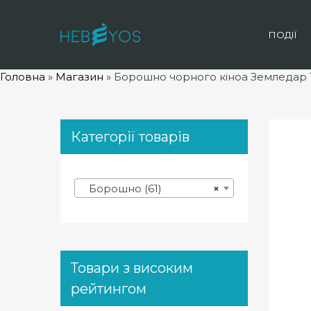
ПОДІЇ
Головна
»
Магазин
»
Борошно чорного кіноа Земледар 1
Категорії товарів
Борошно (61)
×
Товари з високим
рейтингом