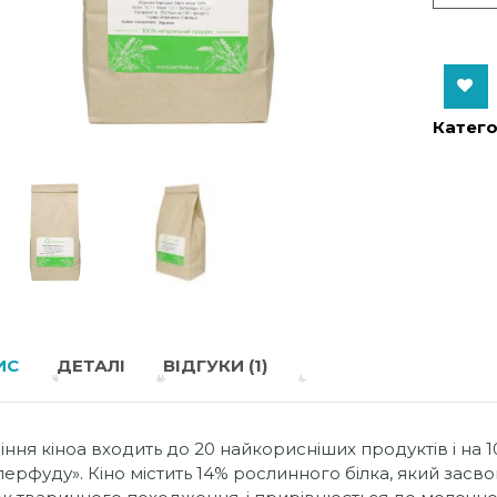
Add to Wishlist
Катего
ИС
ДЕТАЛІ
ВІДГУКИ (1)
іння кіноа входить до 20 найкорисніших продуктів і на
перфуду». Кіно містить 14% рослинного білка, який засв