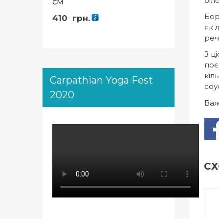
біл
см
Бор
410
грн.
як 
реч
З ц
поє
кіл
Carpathian Yoga Fest
соу
2020
Важ
СХ