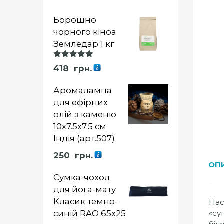
Борошно
чорного кіноа
Земледар 1 кг
Оцінка
418
грн.
5.00
із 5
Аромалампа
для ефірних
олій з каменю
10х7.5х7.5 см
Індія (арт.507)
250
грн.
ОП
Сумка-чохол
для йога-мату
Класик темно-
Нас
«су
синій RAO 65х25