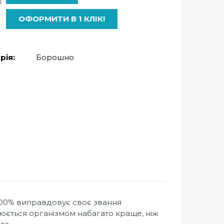
ОФОРМИТИ В 1 КЛІК!
рія:
Борошно
 100% виправдовує своє звання
оюється організмом набагато краще, ніж