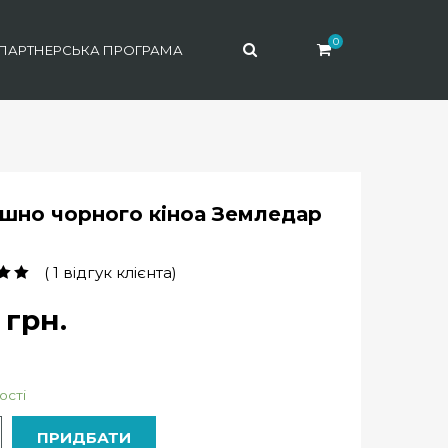
0
ПАРТНЕРСЬКА ПРОГРАМА
шно чорного кіноа Земледар
(
1
відгук клієнта)
нг
5 на
8
грн.
вання
увача
ості
ь
ПРИДБАТИ