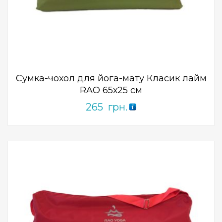
Add to Wishlist
ПРИДБАТИ
0
out
of
5
Сумка-чохол для йога-мату Класик лайм
RAO 65х25 см
265
грн.