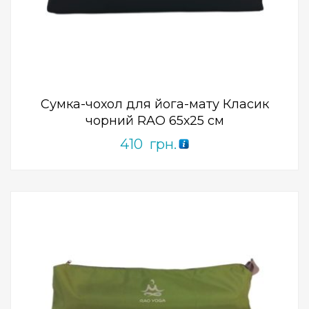
Add to Wishlist
ПРИДБАТИ
0
out
of
5
Сумка-чохол для йога-мату Класик
чорний RAO 65х25 см
410
грн.