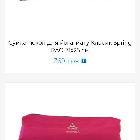
0
out
of
5
Сумка-чохол для йога-мату Класик Spring
RAO 71х25 см
369
грн.
Add to Wishlist