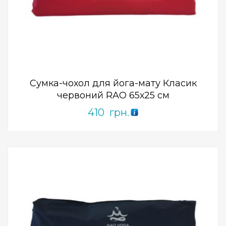
Add to Wishlist
ПРИДБАТИ
0
out
of
5
Сумка-чохол для йога-мату Класик
червоний RAO 65х25 см
410
грн.