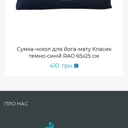
Add to Wishlist
ПРИДБАТИ
0
out
of
5
Сумка-чохол для йога-мату Класик
темно-синій RAO 65х25 см
410
грн.
ПРО НАС