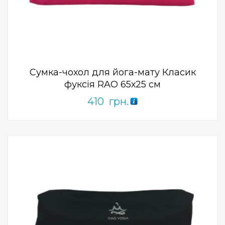
ПРИДБАТИ
0
out
of
5
Сумка-чохол для йога-мату Класик
фуксія RAO 65х25 см
410
грн.