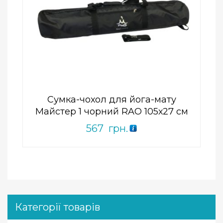
Add to Wishlist
ПРИДБАТИ
0
out
of
5
Сумка-чохол для йога-мату
Майстер 1 чорний RAO 105х27 см
567
грн.
Категорії товарів