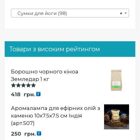
Сумки для йоги (98)
×
Товари з високим рейтингом
Борошно чорного кіноа
Земледар 1 кг
Оцінка
418
грн.
5.00
із 5
Аромалампа для ефірних олій з
каменю 10х7.5х7.5 см Індія
(арт.507)
250
грн.