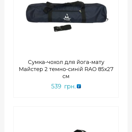
Add to Wishlist
ПРИДБАТИ
0
out
of
5
Сумка-чохол для йога-мату
Майстер 2 темно-синій RAO 85х27
см
539
грн.