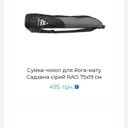
Add to Wishlist
ПРИДБАТИ
0
out
of
5
Сумка-чохол для йога-мату
Садхана сірий RAO 75х19 см
495
грн.