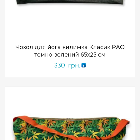
Add to Wishlist
ПРИДБАТИ
0
out
of
5
Чохол для йога килимка Класик RAO
темно-зелений 65х25 см
330
грн.