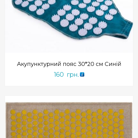
Add to Wishlist
ПРИДБАТИ
0
out
of
5
Акупунктурний пояс 30*20 см Синій
160
грн.