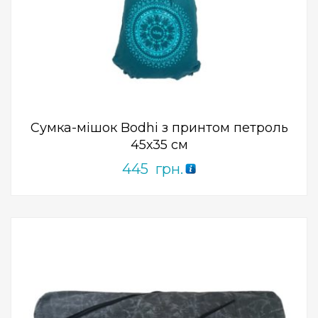
Add to Wishlist
ПРИДБАТИ
0
out
of
5
Сумка-мішок Bodhi з принтом петроль
45х35 см
445
грн.