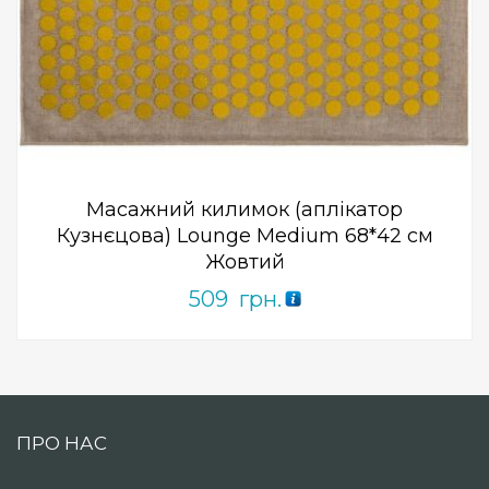
Add to Wishlist
ПРИДБАТИ
0
out
of
5
Масажний килимок (аплікатор
Кузнєцова) Lounge Medium 68*42 см
Жовтий
509
грн.
ПРО НАС