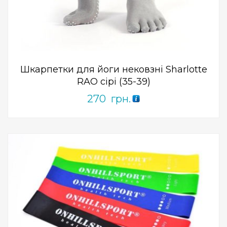
0
out
of
5
Шкарпетки для йоги нековзні Sharlotte
RAO сірі (35-39)
270
грн.
Add to Wishlist