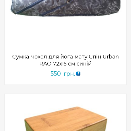
Add to Wishlist
ПРИДБАТИ
0
out
of
5
Сумка-чохол для йога мату Спін Urban
RAO 72х15 см синій
550
грн.