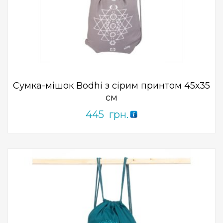
Add to Wishlist
ПРИДБАТИ
0
out
of
5
Сумка-мішок Bodhi з сірим принтом 45х35
см
445
грн.