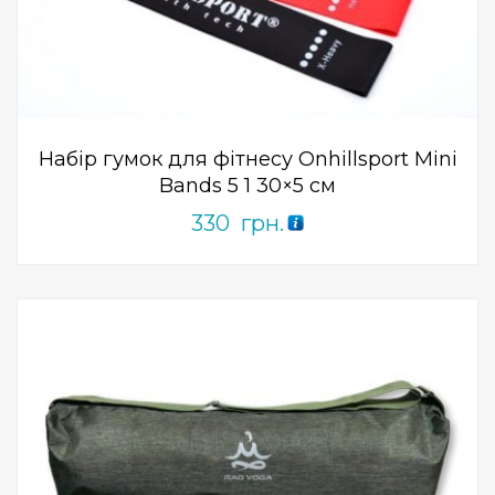
ПРИДБАТИ
0
out
of
5
Набір гумок для фітнесу Onhillsport Mini
Bands 5 1 30×5 см
330
грн.