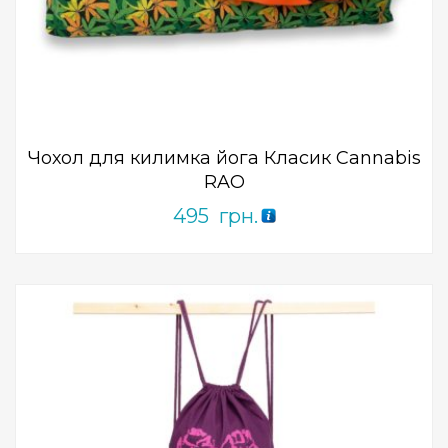
Add to Wishlist
ПРИДБАТИ
0
out
of
5
Чохол для килимка йога Класик Cannabis
RAO
495
грн.