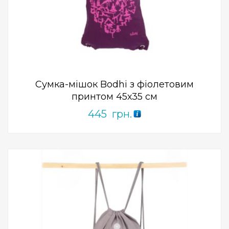
Add to Wishlist
ПРИДБАТИ
0
out
of
5
Сумка-мішок Bodhi з фіолетовим
принтом 45х35 см
445
грн.