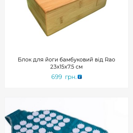
Add to Wishlist
ПРИДБАТИ
0
out
of
5
Блок для йоги бамбуковий від Rao
23x15x7.5 см
699
грн.