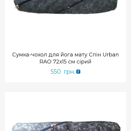
Add to Wishlist
ПРИДБАТИ
0
out
of
5
Сумка-чохол для йога мату Спін Urban
RAO 72х15 см сірий
550
грн.