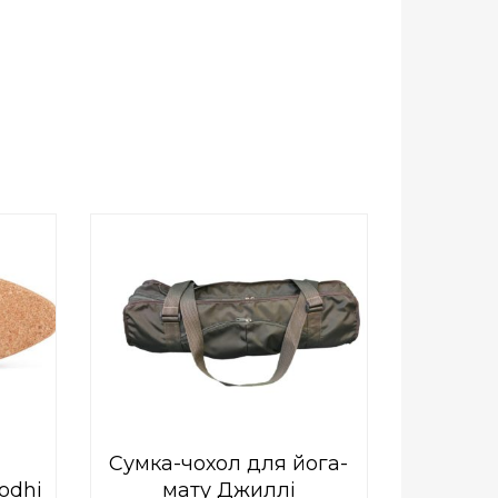
0
out
Add to Wishlist
of
ПРИДБАТИ
5
Сумка-чохол для йога-
odhi
мату Джиллі