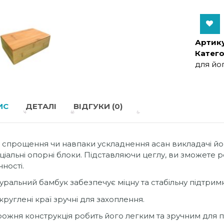
Add to Wishlist
Артику
Катего
для йо
ИС
ДЕТАЛІ
ВІДГУКИ (0)
 спрощення чи навпаки ускладнення асан викладачі й
ціальні опорні блоки. Підставляючи цеглу, ви зможете 
чності.
уральний бамбук забезпечує міцну та стабільну підтримк
круглені краї зручні для захоплення.
ожня конструкція робить його легким та зручним для 