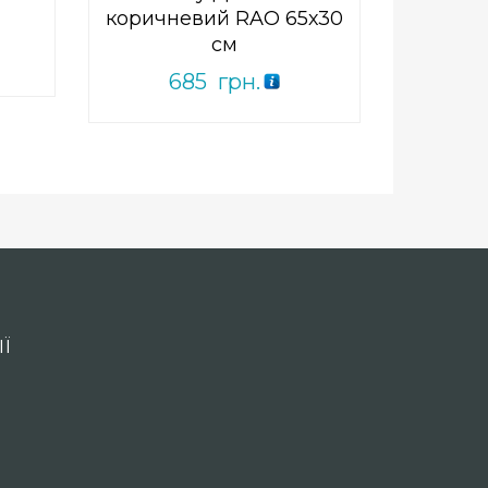
коричневий RAO 65х30
см
685
грн.
Ї