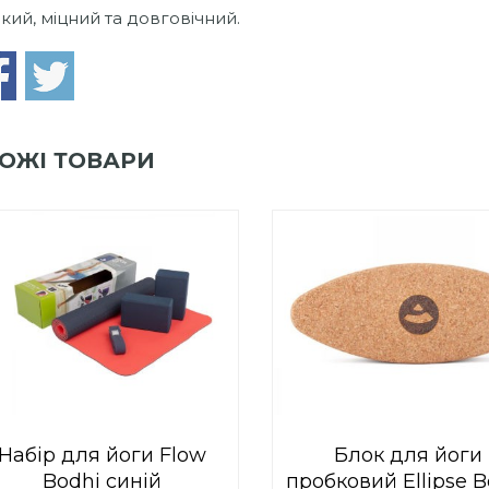
йкий, міцний та довговічний.
ОЖІ ТОВАРИ
0
out
Add to Wishlist
of
ПРИДБАТИ
0
out
5
Add to Wishlist
of
ПРИДБАТИ
5
Набір для йоги Flow
Блок для йоги
Bodhi синій
пробковий Ellipse B