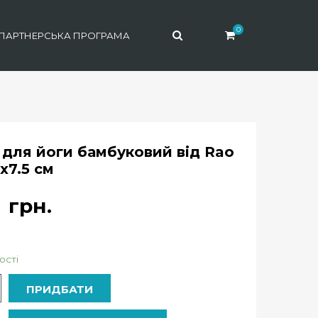
0
ПАРТНЕРСЬКА ПРОГРАМА
 для йоги бамбуковий від Rao
x7.5 см
9
грн.
ості
ь
ПРИДБАТИ