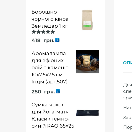
Борошно
чорного кіноа
Земледар 1 кг
Оцінка
418
грн.
5.00
із 5
Аромалампа
для ефірних
ОП
олій з каменю
10х7.5х7.5 см
Індія (арт.507)
Для
спе
250
грн.
зру
Сумка-чохол
Нат
для йога-мату
Зао
Класик темно-
синій RAO 65х25
Пор