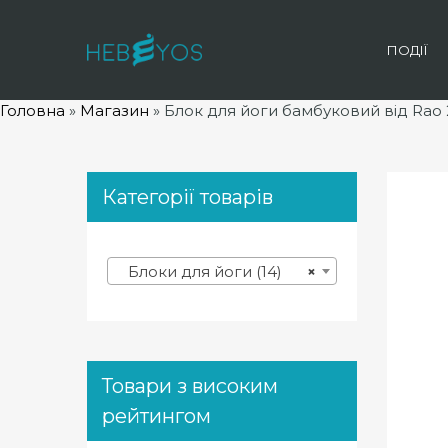
ПОДІЇ
Головна
»
Магазин
»
Блок для йоги бамбуковий від Rao 
Категорії товарів
Блоки для йоги (14)
×
Товари з високим
рейтингом