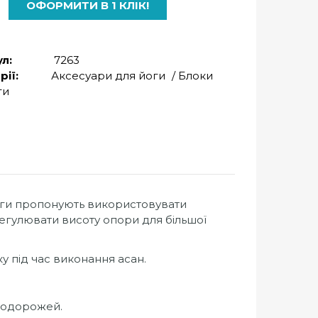
ОФОРМИТИ В 1 КЛІК!
л:
7263
рії:
Аксесуари для йоги
/
Блоки
ги
оги пропонують використовувати
регулювати висоту опори для більшої
у під час виконання асан.
подорожей.