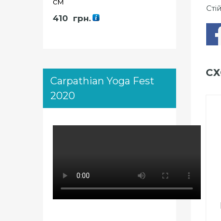
см
Сті
410
грн.
СХ
Carpathian Yoga Fest
2020