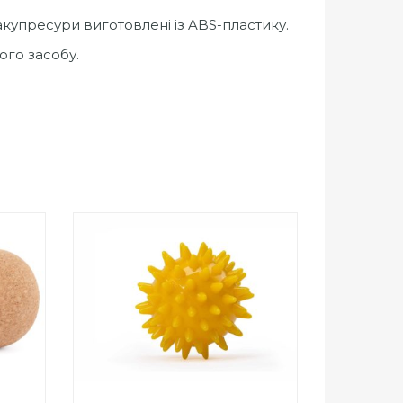
акупресури виготовлені із ABS-пластику.
ого засобу.
0
out
Add to Wishlist
of
ПРИДБАТИ
5