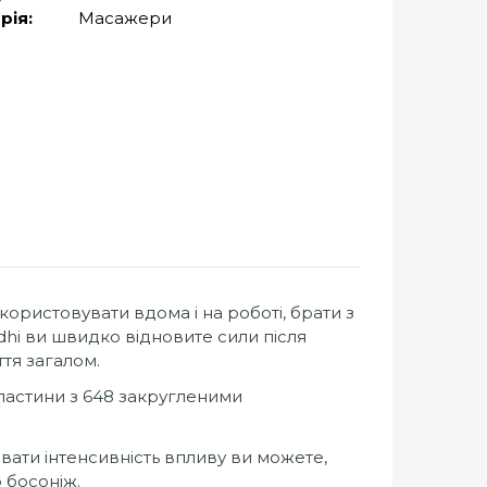
рія:
Масажери
ристовувати вдома і на роботі, брати з
odhi ви швидко відновите сили після
тя загалом.
 пластини з 648 закругленими
ати інтенсивність впливу ви можете,
 босоніж.