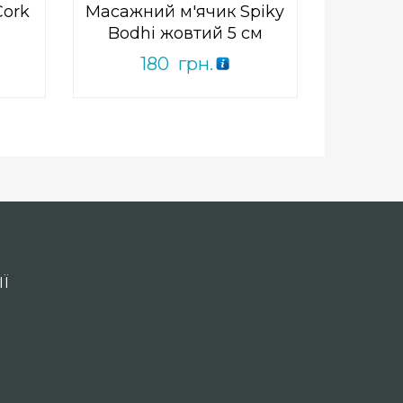
Cork
Масажний м'ячик Spiky
Bodhi жовтий 5 см
180
грн.
Ї