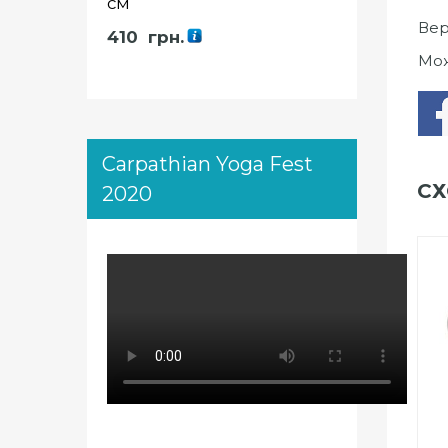
см
Вер
410
грн.
Мож
Carpathian Yoga Fest
СХ
2020