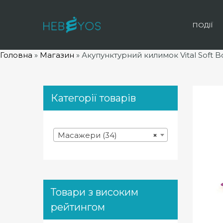
ПОДІЇ
Головна
»
Магазин
»
Акупунктурний килимок Vital Soft B
Категорії товарів
Масажери (34)
×
Товари з високим
рейтингом