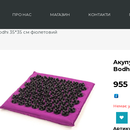
ПРО НАС
МАГАЗИН
КОНТАКТИ
odhi 35*35 см фіолетовий
Акуп
Bodh
95
Немає у
Add to Wishlist
Артику