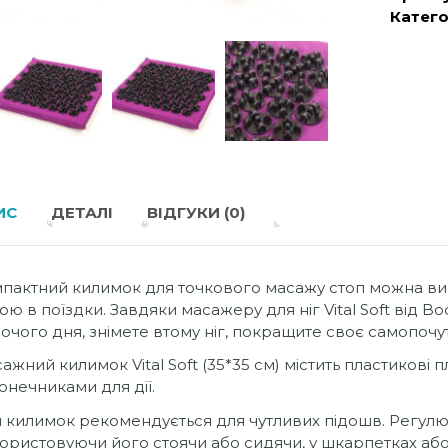
Катего
ИС
ДЕТАЛІ
ВІДГУКИ (0)
пактний килимок для точкового масажу стоп можна вико
ою в поїздки. Завдяки масажеру для ніг Vital Soft від B
очого дня, знімете втому ніг, покращите своє самопочут
ажний килимок Vital Soft (35*35 см) містить пластикові
онечниками для дії.
 килимок рекомендується для чутливих підошв. Регулюв
ористовуючи його стоячи або сидячи, у шкарпетках або