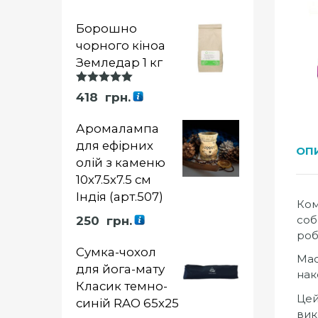
Борошно
чорного кіноа
Земледар 1 кг
Оцінка
418
грн.
5.00
із 5
Аромалампа
для ефірних
ОП
олій з каменю
10х7.5х7.5 см
Індія (арт.507)
Ком
соб
250
грн.
роб
Сумка-чохол
Мас
для йога-мату
нак
Класик темно-
Цей
синій RAO 65х25
вик