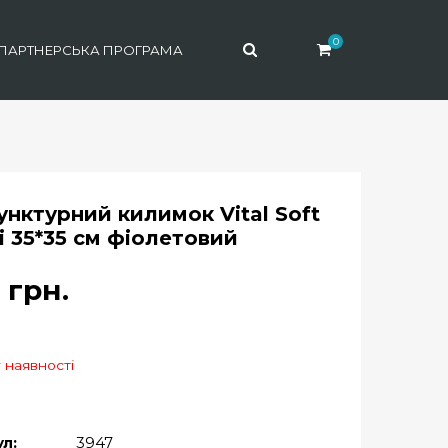
0
ПАРТНЕРСЬКА ПРОГРАМА
унктурний килимок Vital Soft
i 35*35 см фіолетовий
5
грн.
 наявності
л:
3947