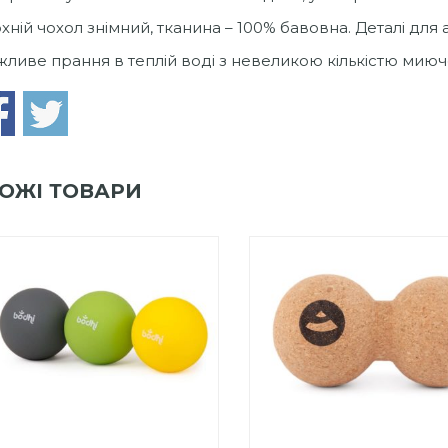
хній чохол знімний, тканина – 100% бавовна. Деталі для 
ливе прання в теплій воді з невеликою кількістю миюч
ОЖІ ТОВАРИ
0
out
0
out
Add to Wishlist
Add to Wishlist
of
of
ПРИДБАТИ
ПРИДБАТИ
5
5