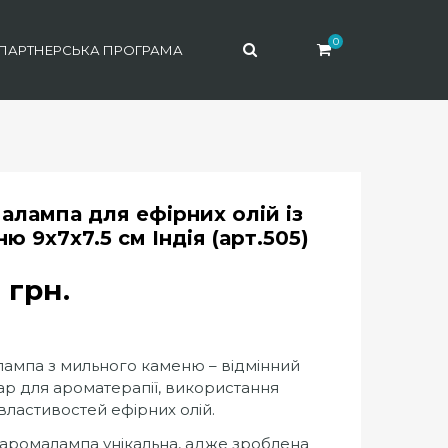
0
ПАРТНЕРСЬКА ПРОГРАМА
алампа для ефірних олій із
ю 9х7х7.5 см Індія (арт.505)
0
грн.
ампа з мильного каменю – відмінний
ар для ароматерапії, використання
 властивостей ефірних олій.
аромалампа унікальна, адже зроблена