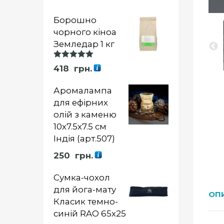
Борошно
чорного кіноа
Земледар 1 кг
Оцінка
418
грн.
5.00
із 5
Аромалампа
для ефірних
олій з каменю
10х7.5х7.5 см
Індія (арт.507)
250
грн.
Сумка-чохол
для йога-мату
ОП
Класик темно-
синій RAO 65х25