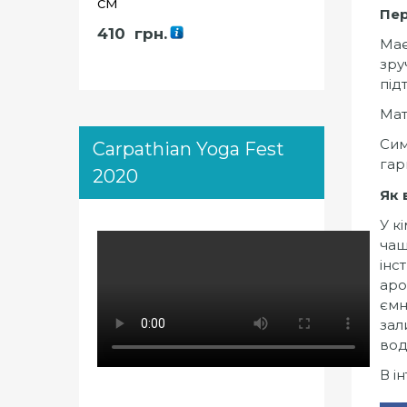
см
Пер
410
грн.
Має
зру
під
Мат
Сим
Carpathian Yoga Fest
гар
2020
Як 
У к
чаш
інс
аро
ємн
зал
вод
В і