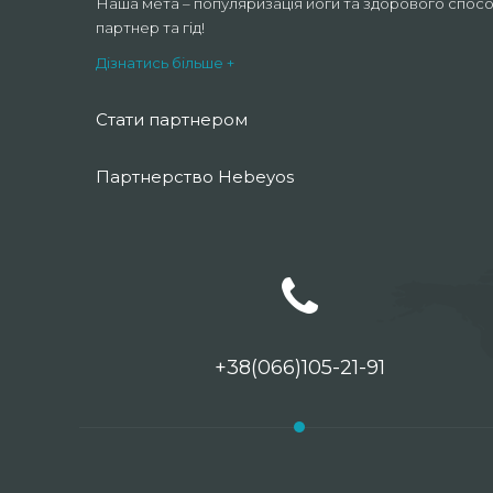
Наша мета – популяризація йоги та здорового спосо
партнер та гід!
Дізнатись більше +
Стати партнером
Партнерство Hebeyos
+38(066)105-21-91