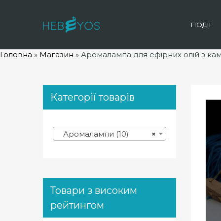
ПОДІЇ
Головна
»
Магазин
»
Аромалампа для ефірних олій з каме
Категорії товарів
Аромалампи (10)
×
Товари з високим
рейтингом