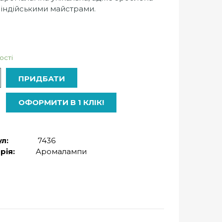
 індійськими майстрами.
ості
ь
ПРИДБАТИ
ОФОРМИТИ В 1 КЛІК!
л:
7436
рія:
Аромалампи