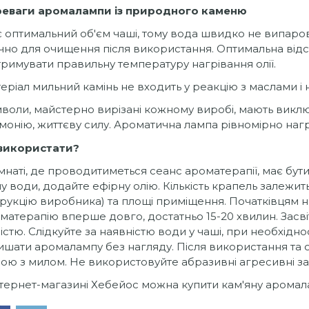
еваги аромалампи із природного каменю
 оптимальний об'єм чаші, тому вода швидко не випарову
чно для очищення після використання. Оптимальна відс
тримувати правильну температуру нагрівання олії.
еріал мильний камінь не входить у реакцію з маслами і 
воли, майстерно вирізані кожному виробі, мають виклю
монію, життєву силу. Ароматична лампа рівномірно нагрі
використати?
імнаті, де проводитиметься сеанс ароматерапії, має бут
у води, додайте ефірну олію. Кількість крапель залежит
трукцію виробника) та площі приміщення. Початківцям
матерапію вперше довго, достатньо 15-20 хвилин. Засвіті
істю. Слідкуйте за наявністю води у чаші, при необхідно
ишати аромалампу без нагляду. Після використання та 
ою з милом. Не використовуйте абразивні агресивні за
нтернет-магазині Хебейос можна купити кам'яну аромала