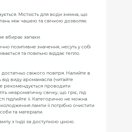
ється. Місткість для води знімна, що
тань між чашею та свічкою дозволяє
не вбирає запахи.
чно позитивне значення, несуть у собі
вається та повільно віддає тепло.
и достатньо свіжого повітря. Налийте в
ь від виду аромамасла (читайте
 не рекомендується проводити
ть неароматичну свічку, що гріє, під
сті підлийте її. Категорично не можна
охолодження лампи її потрібно очистити
соби та матеріали.
мпу з Індії за доступною ціною.