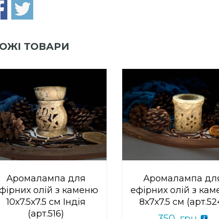
ОЖІ ТОВАРИ
0
out
Add to Wishlist
of
ПРИДБАТИ
0
out
5
Add to Wishlist
of
ПРИДБАТИ
5
Аромалампа для
Аромалампа дл
фірних олій з каменю
ефірних олій з ка
10х7.5х7.5 см Індія
8х7х7.5 см (арт.52
(арт.516)
350
грн.