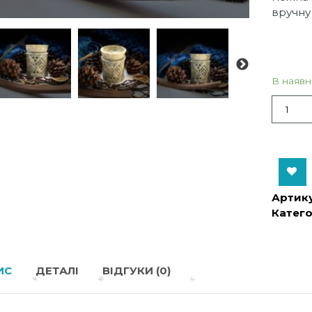
вручну
В наявн
Кількіст
Add to Wishlist
Артику
Катего
ИС
ДЕТАЛІ
ВІДГУКИ (0)