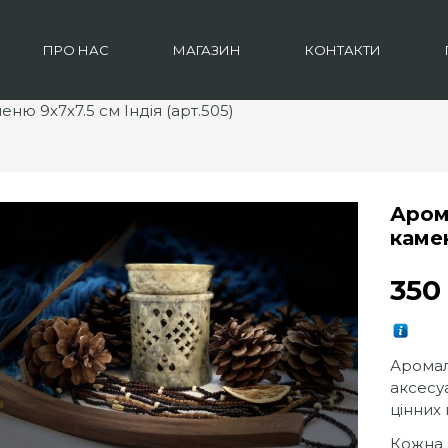
ПРО НАС
МАГАЗИН
КОНТАКТИ
ню 9х7х7.5 см Індія (арт.505)
Аром
камен
35
Аромал
аксесу
цінних
Кожна 