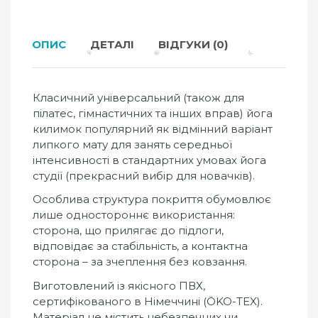
ОПИС
ДЕТАЛІ
ВІДГУКИ (0)
Класичний універсальний (також для
пілатес, гімнастичних та інших вправ) йога
килимок популярний як відмінний варіант
липкого мату для занять середньої
інтенсивності в стандартних умовах йога
студії (прекрасний вибір для новачків).
Особлива структура покриття обумовлює
лише одностороннє використання:
сторона, що прилягає до підлоги,
відповідає за стабільність, а контактна
сторона – за зчеплення без ковзання.
Виготовлений із якісного ПВХ,
сертифікованого в Німеччині (ÖKO-TEX).
Матеріал не містить небезпечних чи