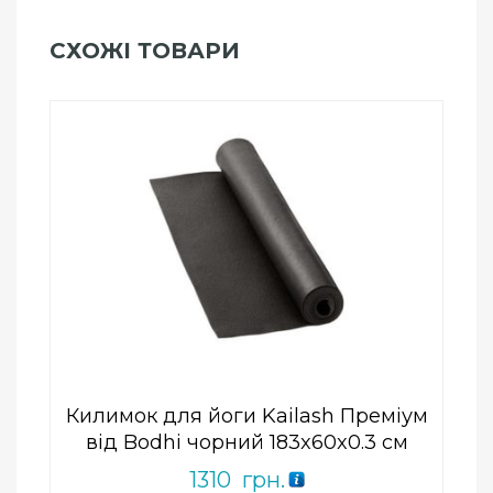
СХОЖІ ТОВАРИ
Add to Wishlist
ПРИДБАТИ
0
out
of
5
Килимок для йоги Kailash Преміум
від Bodhi чорний 183x60x0.3 см
1310
грн.