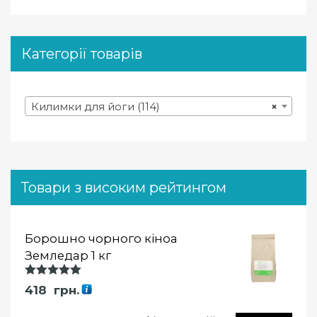
Категорії товарів
Килимки для йоги (114)
×
Товари з високим рейтингом
Борошно чорного кіноа
Земледар 1 кг
Оцінка
418
грн.
5.00
із 5