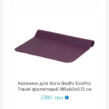
Add to Wishlist
ПРИДБАТИ
0
out
of
5
Килимок для йоги Bodhi EcoPro
Travel фіолетовий 185x60x0.13 см
2380
грн.