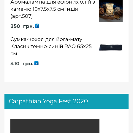
Аромалампа для ефірних олій з
каменю 10х7.5х7.5 см Індія
(арт.507)
250
грн.
Сумка-чохол для йога-мату
Класик темно-синій RAO 65х25
см
410
грн.
Carpathian Yoga Fest 2020