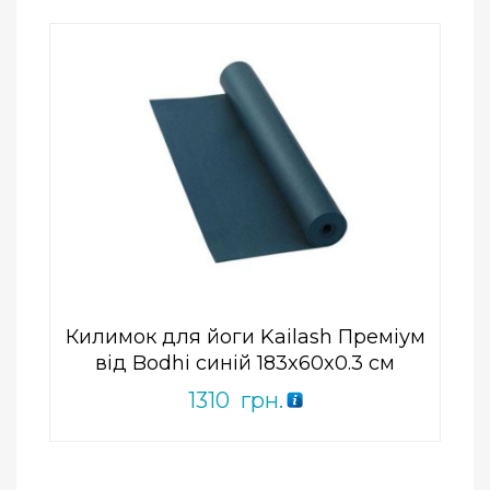
Add to Wishlist
ПРИДБАТИ
0
out
of
5
Килимок для йоги Kailash Преміум
від Bodhi синій 183x60x0.3 см
1310
грн.