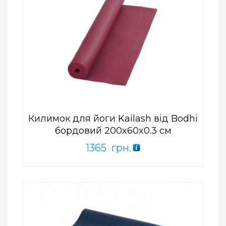
Add to Wishlist
ПРИДБАТИ
0
out
of
5
Килимок для йоги Kailash від Bodhi
бордовий 200x60x0.3 см
1365
грн.