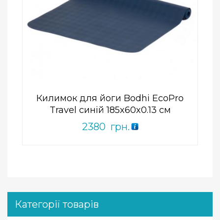
Add to Wishlist
ПРИДБАТИ
0
out
of
5
Килимок для йоги Bodhi EcoPro
Travel синій 185x60x0.13 см
2380
грн.
Категорії товарів