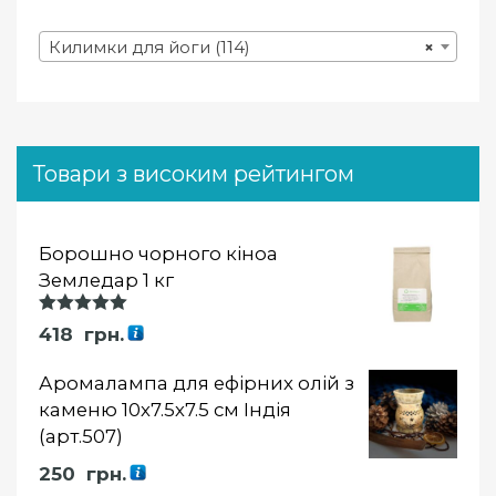
Килимки для йоги (114)
×
Товари з високим рейтингом
Борошно чорного кіноа
Земледар 1 кг
Оцінка
418
грн.
5.00
із 5
Аромалампа для ефірних олій з
каменю 10х7.5х7.5 см Індія
(арт.507)
250
грн.