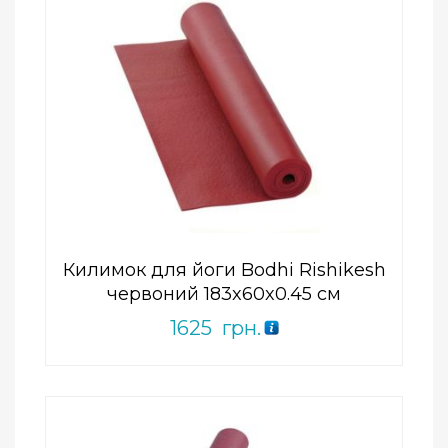
Add to Wishlist
ПРИДБАТИ
0
out
of
5
Килимок для йоги Bodhi Rishikesh
червоний 183x60x0.45 см
1625
грн.