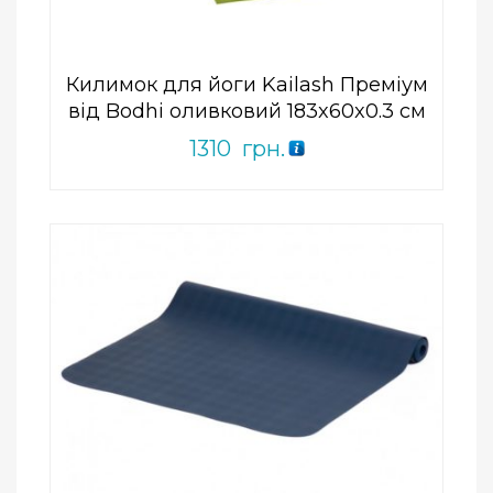
5
Килимок для йоги Kailash Преміум
від Bodhi оливковий 183x60x0.3 см
1310
грн.
Add to Wishlist
ПРИДБАТИ
0
out
of
5