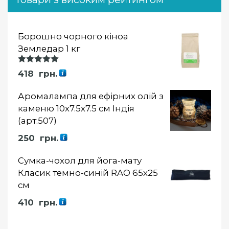
Борошно чорного кіноа
Земледар 1 кг
Оцінка
418
грн.
5.00
із 5
Аромалампа для ефірних олій з
каменю 10х7.5х7.5 см Індія
(арт.507)
250
грн.
Сумка-чохол для йога-мату
Класик темно-синій RAO 65х25
см
410
грн.