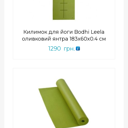
0
out
of
5
Килимок для йоги Bodhi Leela
оливковий янтра 183x60x0.4 см
1290
грн.
Add to Wishlist
ПРИДБАТИ
0
out
of