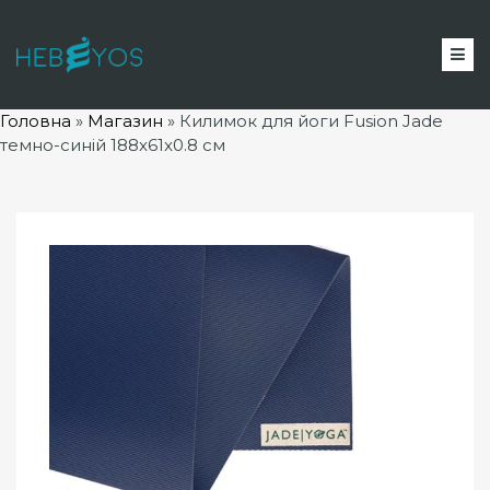
Головна
»
Магазин
»
Килимок для йоги Fusion Jade
темно-синій 188x61x0.8 см