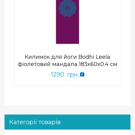
Add to Wishlist
ПРИДБАТИ
0
out
of
5
Килимок для йоги Bodhi Leela
фіолетовий мандала 183x60x0.4 см
1290
грн.
Категорії товарів