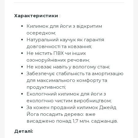
Характеристики
:
Килимок для йоги з відкритим
осередком;
Натуральний каучук як гарантія
довговічності та ковзання;
Не містить ПВХ чи інших
озоноруйнівних речовин;
Не ковзає навіть у вологому стані;
Забезпечує стабільність та амортизацію
для максимального комфорту та
продуктивності;
Екологічний килимок для йоги з
екологічно чистим виробництвом;
За кожен проданий килимок Джейд
Йога посадить дерево: вже
висаджено понад 1,7 млн. саджанців.
Деталі: