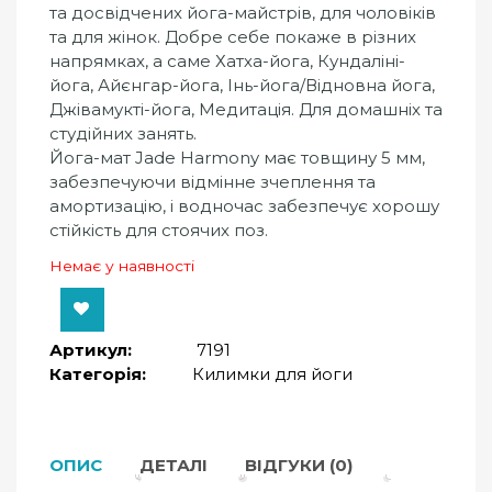
та досвідчених йога-майстрів, для чоловіків
та для жінок. Добре себе покаже в різних
напрямках, а саме Хатха-йога, Кундаліні-
йога, Айєнгар-йога, Інь-йога/Відновна йога,
Джівамукті-йога, Медитація. Для домашніх та
студійних занять.
Йога-мат Jade Harmony має товщину 5 мм,
забезпечуючи відмінне зчеплення та
амортизацію, і водночас забезпечує хорошу
стійкість для стоячих поз.
Немає у наявності
Артикул:
7191
Категорія:
Килимки для йоги
ОПИС
ДЕТАЛІ
ВІДГУКИ (0)