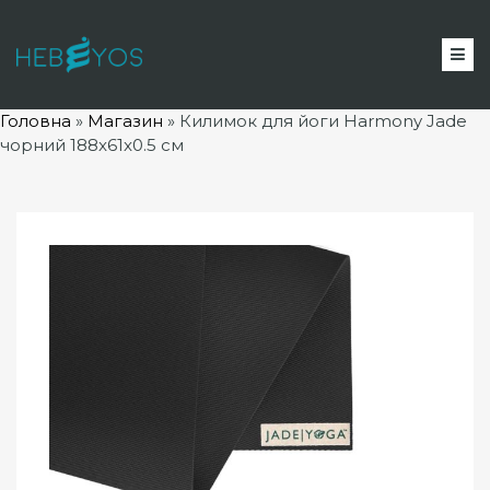
Головна
»
Магазин
»
Килимок для йоги Harmony Jade
чорний 188x61x0.5 см