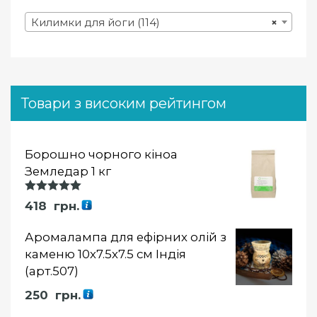
Килимки для йоги (114)
×
Товари з високим рейтингом
Борошно чорного кіноа
Земледар 1 кг
Оцінка
418
грн.
5.00
із 5
Аромалампа для ефірних олій з
каменю 10х7.5х7.5 см Індія
(арт.507)
250
грн.