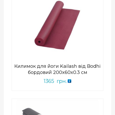
Add to Wishlist
ПРИДБАТИ
0
out
of
5
Килимок для йоги Kailash від Bodhi
бордовий 200x60x0.3 см
1365
грн.