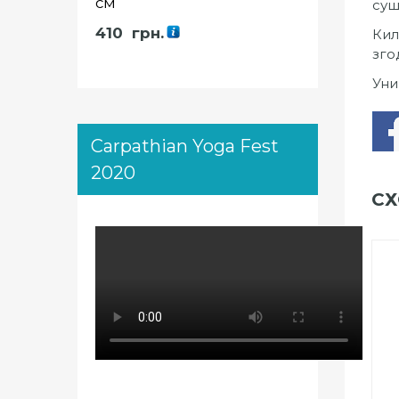
см
суш
410
грн.
Кил
зго
Уни
Carpathian Yoga Fest
2020
СХ