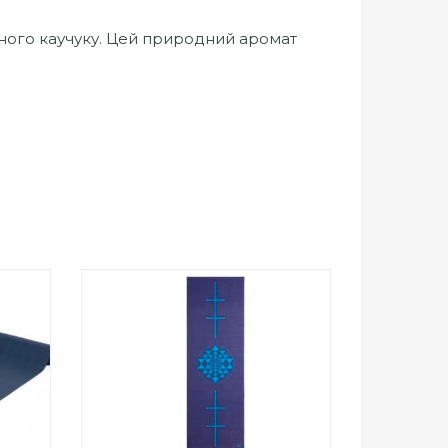
ьного каучуку. Цей природний аромат
0
out
Add to Wishlist
of
ПРИДБАТИ
5