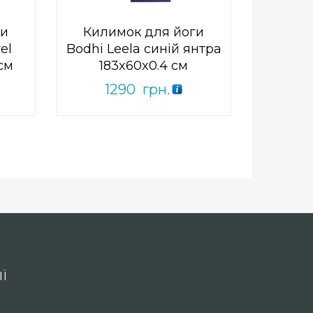
ги
Килимок для йоги
el
Bodhi Leela синій янтра
 см
183x60x0.4 см
1290
грн.
Ї