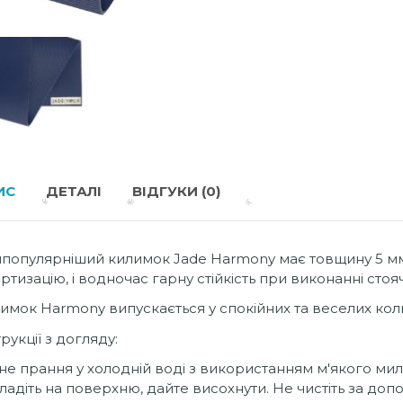
ИС
ДЕТАЛІ
ВІДГУКИ (0)
популярніший килимок Jade Harmony має товщину 5 мм,
ртизацію, і водночас гарну стійкість при виконанні стоя
имок Harmony випускається у спокійних та веселих коль
трукції з догляду:
не прання у холодній воді з використанням м'якого мила
ладіть на поверхню, дайте висохнути. Не чистіть за до