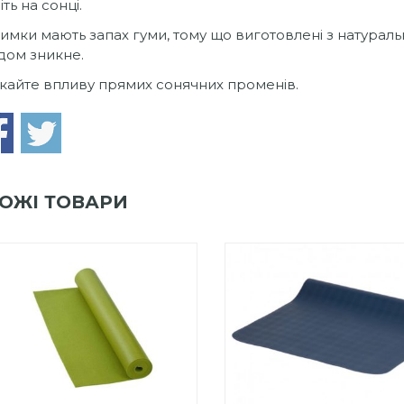
іть на сонці.
имки мають запах гуми, тому що виготовлені з натурал
дом зникне.
кайте впливу прямих сонячних променів.
ОЖІ ТОВАРИ
0
out
Add to Wishlist
of
ПРИДБАТИ
0
out
5
Add to Wishlist
of
ПРИДБАТИ
5