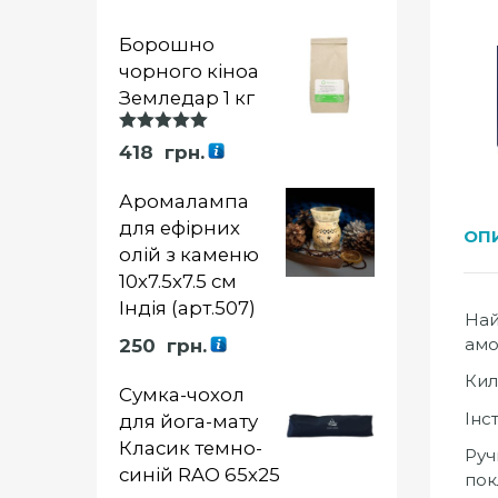
Борошно
чорного кіноа
Земледар 1 кг
Оцінка
418
грн.
5.00
із 5
Аромалампа
для ефірних
ОП
олій з каменю
10х7.5х7.5 см
Індія (арт.507)
Най
амо
250
грн.
Кил
Сумка-чохол
Інс
для йога-мату
Класик темно-
Руч
синій RAO 65х25
пок