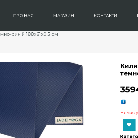
ПРО НАС
МАГАЗИН
КОНТАКТИ
но-синій 188x61x0.5 см
Кили
темн
35
Немає у
Add to Wishlist
Катего