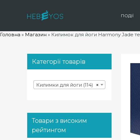
ПОДІЇ
Головна
»
Магазин
»
Килимок для йоги Harmony Jade тем
Категорії товарів
Килимки для йоги (114)
×
Товари з високим
рейтингом