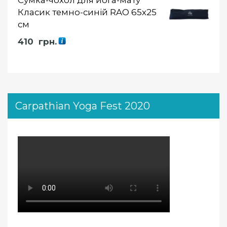
Сумка-чохол для йога-мату
Класик темно-синій RAO 65х25
см
410
грн.
Carpathian Yoga Fest 2020