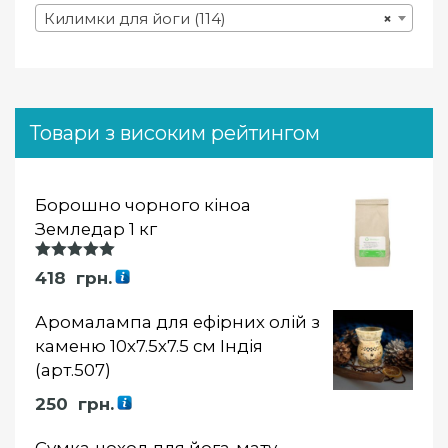
Килимки для йоги (114)
×
Товари з високим рейтингом
Борошно чорного кіноа
Земледар 1 кг
Оцінка
418
грн.
5.00
із 5
Аромалампа для ефірних олій з
каменю 10х7.5х7.5 см Індія
(арт.507)
250
грн.