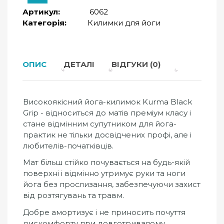
Артикул:
6062
Категорія:
Килимки для йоги
ОПИС
ДЕТАЛІ
ВІДГУКИ (0)
Високоякісний йога-килимок Kurma Black
Grip - відноситься до матів преміум класу і
стане відмінним супутником для йога-
практик не тільки досвідчених профі, але і
любителів-початківців.
Мат більш стійко почувається на будь-якій
поверхні і відмінно утримує руки та ноги
йога без прослизання, забезпечуючи захист
від розтягувань та травм.
Добре амортизує і не приносить почуття
дискомфорту при довготривалому