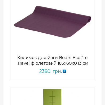
Add to Wishlist
ПРИДБАТИ
0
out
of
5
Килимок для йоги Bodhi EcoPro
Travel фіолетовий 185x60x0.13 см
2380
грн.