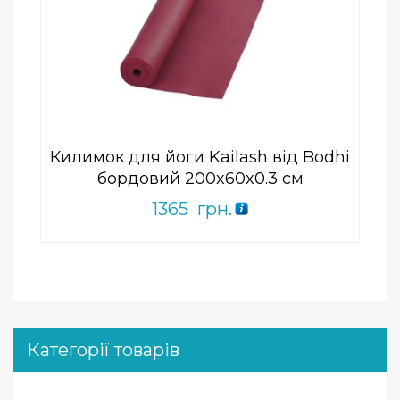
Add to Wishlist
ПРИДБАТИ
0
out
of
5
Килимок для йоги Kailash від Bodhi
бордовий 200x60x0.3 см
1365
грн.
Категорії товарів