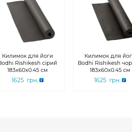
0
out
0
out
Add to Wishlist
Add to Wishlist
of
of
ПРИДБАТИ
ПРИДБАТИ
5
5
Килимок для йоги
Килимок для йо
Bodhi Rishikesh сірий
Bodhi Rishikesh чо
183x60x0.45 см
183x60x0.45 см
1625
грн.
1625
грн.