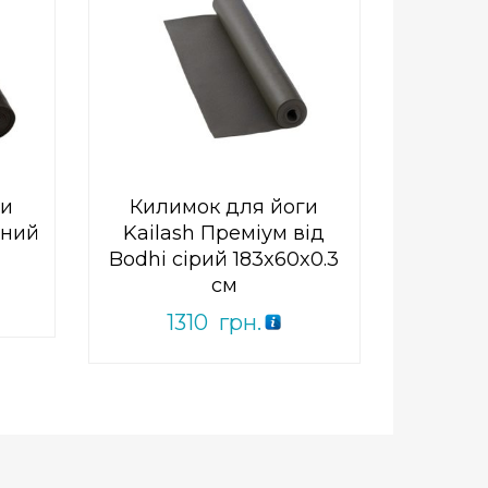
0
out
Add to Wishlist
of
ПРИДБАТИ
5
ги
Килимок для йоги
рний
Kailash Преміум від
Bodhi сірий 183x60x0.3
см
1310
грн.