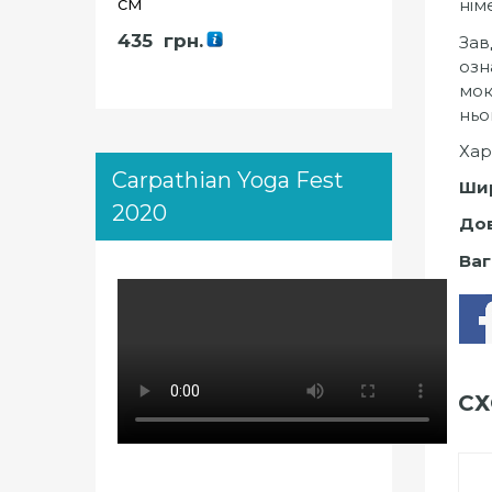
см
нім
435
грн.
Зав
озн
мок
ньо
Хар
Carpathian Yoga Fest
Ши
2020
До
Ваг
СХ