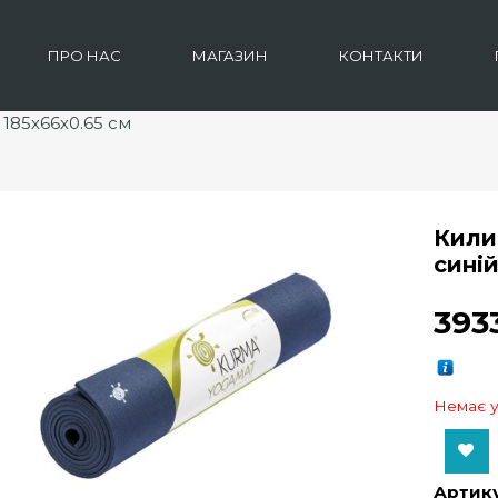
ПРО НАС
МАГАЗИН
КОНТАКТИ
 185х66х0.65 см
Кили
синій
39
Немає у
Add to Wishlist
Артику