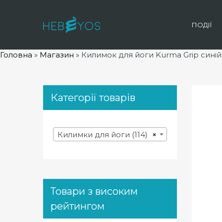
ПОДІЇ
Головна
»
Магазин
»
Килимок для йоги Kurma Grip синій
Категорії товарів
Килимки для йоги (114)
×
Товари з високим
рейтингом