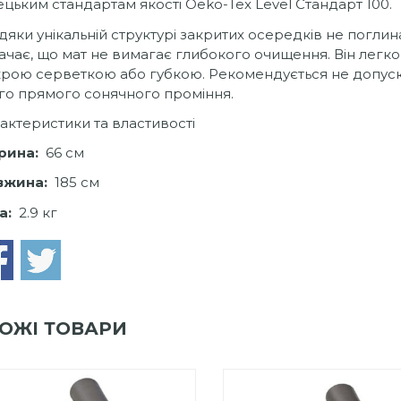
ецьким стандартам якості Oeko-Tex Level Стандарт 100.
дяки унікальній структурі закритих осередків не поглинаю
ачає, що мат не вимагає глибокого очищення. Він легк
рою серветкою або губкою. Рекомендується не допус
го прямого сонячного проміння.
актеристики та властивості
рина:
66 см
вжина:
185 см
а:
2.9 кг
ОЖІ ТОВАРИ