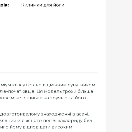
рія:
Килимки для йоги
міум класу і стане відмінним супутником
лів-початківців. Ця модель трохи більша
зовсім не впливає на зручність і його
довготривалому знаходженні в асані.
лений із якісного полівінілхлориду без
ило йому відповідати високим