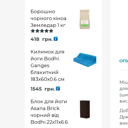
Борошно
чорного кіноа
Земледар 1 кг
Оцінка
418
грн.
5.00
із 5
Килимок для
йоги Bodhi
ОП
Ganges
блакитний
183x60x0.6 см
Міц
для
1545
грн.
(ши
вис
Блок для йоги
Asana Brick
Доб
чорний від
Дуж
Bodhi 22x11x6.6
вик