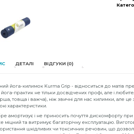
Катего
ИС
ДЕТАЛІ
ВІДГУКИ (0)
ний йога-килимок Kurma Grip - відноситься до матів пре
 йога-практик не тільки досвідчених профі, але і любите
рша, товща і важча), ніж звичні для нас килимки, але це 
окі характеристики.
ре амортизує і не приносить почуття дискомфорту при 
е міцний та витримує багаторічну експлуатацію. Виготов
ористання шкідливих чи токсичних речовин, що дозвол