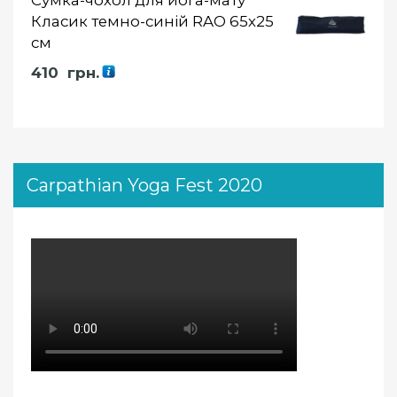
Сумка-чохол для йога-мату
Класик темно-синій RAO 65х25
см
410
грн.
Carpathian Yoga Fest 2020