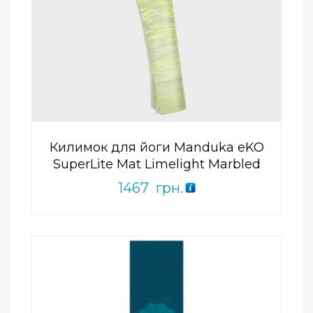
Add to Wishlist
ПРИДБАТИ
0
out
of
5
Килимок для йоги Manduka eKO
SuperLite Mat Limelight Marbled
1467
грн.