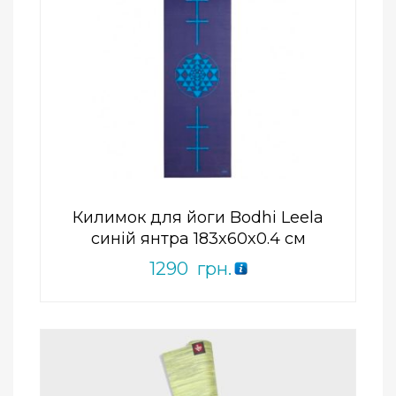
Add to Wishlist
ПРИДБАТИ
0
out
of
5
Килимок для йоги Bodhi Leela
синій янтра 183x60x0.4 см
1290
грн.