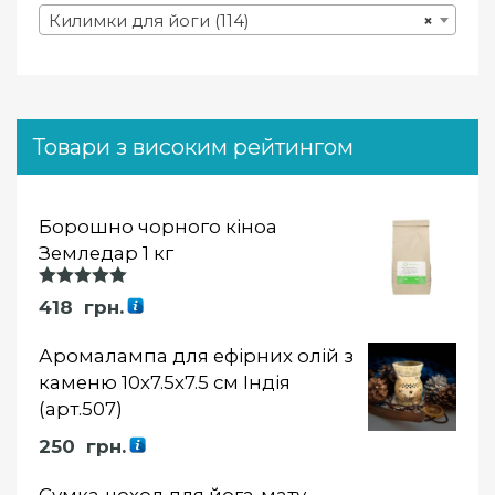
Килимки для йоги (114)
×
Товари з високим рейтингом
Борошно чорного кіноа
Земледар 1 кг
Оцінка
418
грн.
5.00
із 5
Аромалампа для ефірних олій з
каменю 10х7.5х7.5 см Індія
(арт.507)
250
грн.