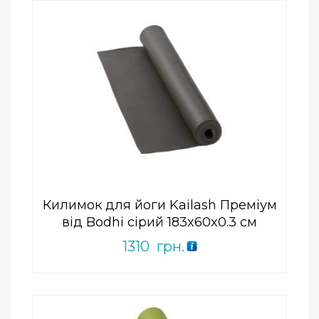
Add to Wishlist
ПРИДБАТИ
0
out
of
5
Килимок для йоги Kailash Преміум
від Bodhi сірий 183x60x0.3 см
1310
грн.