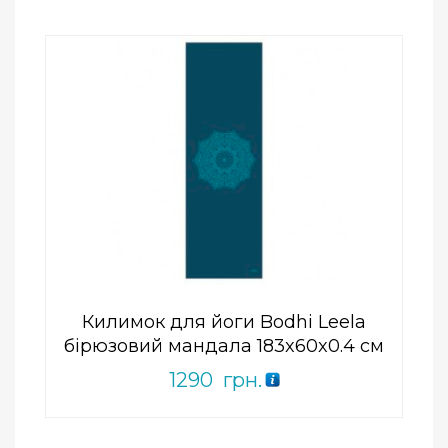
Add to Wishlist
ПРИДБАТИ
0
out
of
5
Килимок для йоги Bodhi Leela
бірюзовий мандала 183x60x0.4 см
1290
грн.