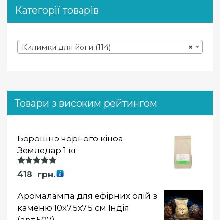
Категорії товарів
Килимки для йоги (114)
×
Товари з високим рейтингом
Борошно чорного кіноа
Земледар 1 кг
Оцінка
418
грн.
5.00
із 5
Аромалампа для ефірних олій з
каменю 10х7.5х7.5 см Індія
(арт.507)