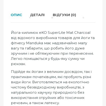
ОПИС
ДЕТАЛІ
ВІДГУКИ (0)
Йога-килимок eKO SuperLite Mat Charcoal
від відомого виробника товарів для йоги та
фітнесу Manduka має надзвичайно малу
вагу та габарити, що робить його дуже
зручним і не обтяжуючим при перенесенні.
Легко поміщається у будь-яку сумку чи
рюкзак.
Підійде як йогам з великим досвідом, так і
практикам-початківцям, які пробують різні
види йоги. Виготовляється на екологічно
чистому безвідходному виробництві, з
натурального каучуку природного без
використання отруйних або токсичних
речовин, а також латексу.