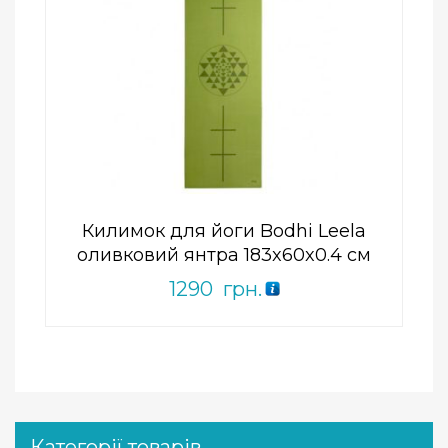
Add to Wishlist
ПРИДБАТИ
0
out
of
5
Килимок для йоги Bodhi Leela
оливковий янтра 183x60x0.4 см
1290
грн.
Категорії товарів