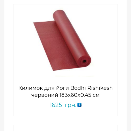
Add to Wishlist
ПРИДБАТИ
0
out
of
5
Килимок для йоги Bodhi Rishikesh
червоний 183x60x0.45 см
1625
грн.