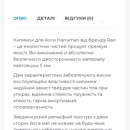
ОПИС
ДЕТАЛІ
ВІДГУКИ (0)
Килимок для йоги Hanuman від бренду Rao
– це екологічно чистий продукт преміум
якості. Він виконаний із абсолютно
безпечного двостороннього матеріалу
завтовшки 5 мм.
Дані характеристики забезпечують високі
експлуатаційні властивості килимка: -
надійний захист твердих частин тіла при
упорах; відмінна стійкість; пружність та
м'якість; гарна амортизація;
гіпоалергенність.
Завдяки різній рельєфній текстурі з двох
сторін, йога мат не ковзає на будь-яких
поверхнях і забезпечує чудове зчеплення