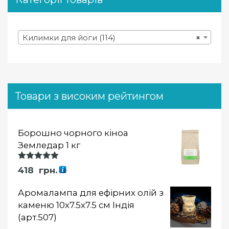
Килимки для йоги (114)
×
Товари з високим рейтингом
Борошно чорного кіноа
Земледар 1 кг
Оцінка
418
грн.
5.00
із 5
Аромалампа для ефірних олій з
каменю 10х7.5х7.5 см Індія
(арт.507)