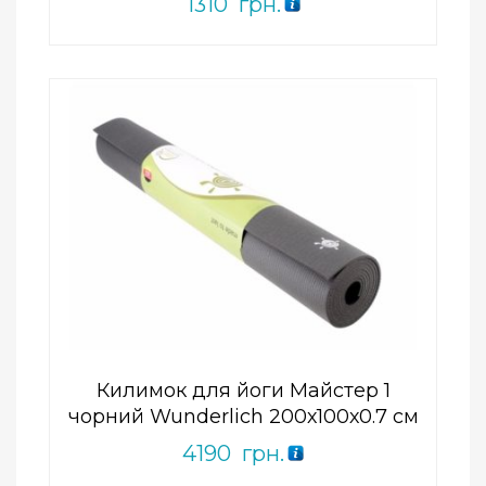
1310
грн.
Add to Wishlist
ПРИДБАТИ
0
out
of
5
Килимок для йоги Майстер 1
чорний Wunderlich 200х100х0.7 см
4190
грн.