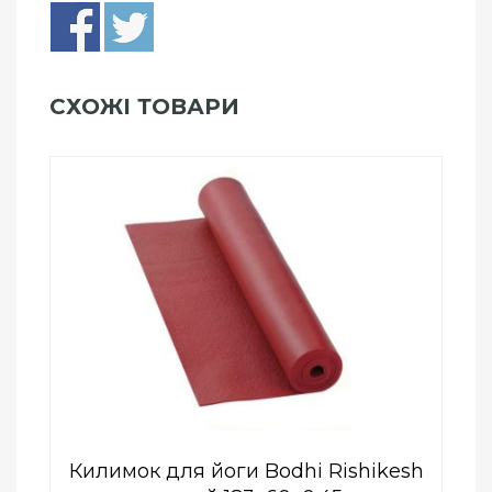
СХОЖІ ТОВАРИ
Add to Wishlist
ПРИДБАТИ
0
out
of
5
Килимок для йоги Bodhi Rishikesh