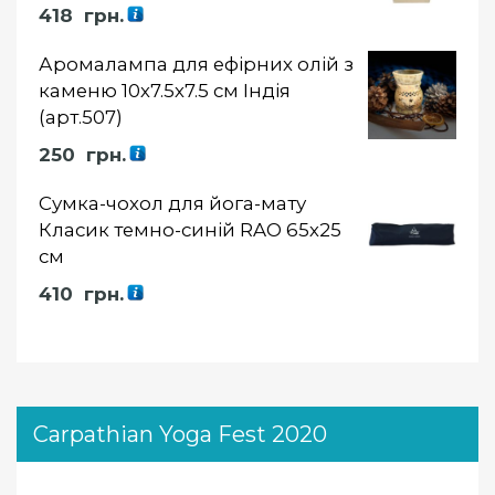
Оцінка
418
грн.
5.00
із 5
Аромалампа для ефірних олій з
каменю 10х7.5х7.5 см Індія
(арт.507)
250
грн.
Сумка-чохол для йога-мату
Класик темно-синій RAO 65х25
см
410
грн.
Carpathian Yoga Fest 2020