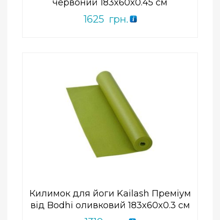
червоний 183x60x0.45 см
1625
грн.
Add to Wishlist
ПРИДБАТИ
0
out
of
5
Килимок для йоги Kailash Преміум
від Bodhi оливковий 183x60x0.3 см