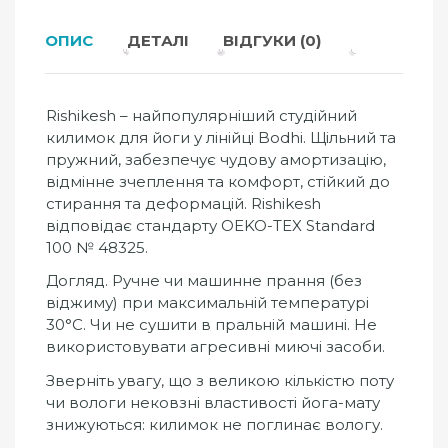
ОПИС
ДЕТАЛІ
ВІДГУКИ (0)
Rishikesh – найпопулярніший студійний
килимок для йоги у лінійці Bodhi. Щільний та
пружний, забезпечує чудову амортизацію,
відмінне зчеплення та комфорт, стійкий до
стирання та деформацій. Rishikesh
відповідає стандарту OEKO-TEX Standard
100 № 48325.
Догляд. Ручне чи машинне прання (без
віджиму) при максимальній температурі
30°C. Чи не сушити в пральній машині. Не
використовувати агресивні миючі засоби.
Зверніть увагу, що з великою кількістю поту
чи вологи нековзні властивості йога-мату
знижуються: килимок не поглинає вологу.