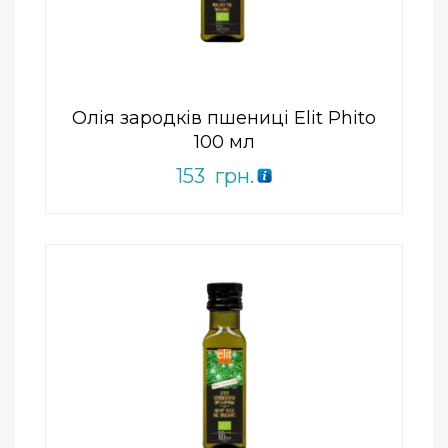
0
out
of
5
Олія зародків пшениці Elit Phito
100 мл
153
грн.
Add to Wishlist
ПРИДБАТИ
0
out
of