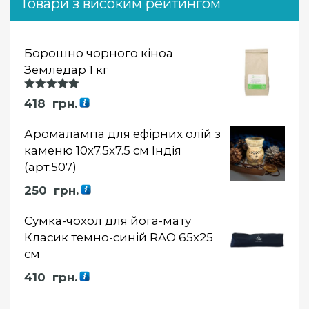
Товари з високим рейтингом
Борошно чорного кіноа
Земледар 1 кг
Оцінка
418
грн.
5.00
із 5
Аромалампа для ефірних олій з
каменю 10х7.5х7.5 см Індія
(арт.507)
250
грн.
Сумка-чохол для йога-мату
Класик темно-синій RAO 65х25
см
410
грн.