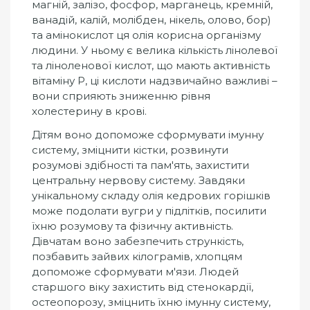
магній, залізо, фосфор, марганець, кремній,
ванадій, калій, молібден, нікель, олово, бор)
та амінокислот ця олія корисна організму
людини. У ньому є велика кількість лінолевої
та ліноленової кислот, що мають активність
вітаміну Р, ці кислоти надзвичайно важливі –
вони сприяють зниженню рівня
холестерину в крові.
Дітям воно допоможе сформувати імунну
систему, зміцнити кістки, розвинути
розумові здібності та пам'ять, захистити
центральну нервову систему. Завдяки
унікальному складу олія кедрових горішків
може подолати вугри у підлітків, посилити
їхню розумову та фізичну активність.
Дівчатам воно забезпечить стрункість,
позбавить зайвих кілограмів, хлопцям
допоможе сформувати м'язи. Людей
старшого віку захистить від стенокардії,
остеопорозу, зміцнить їхню імунну систему,