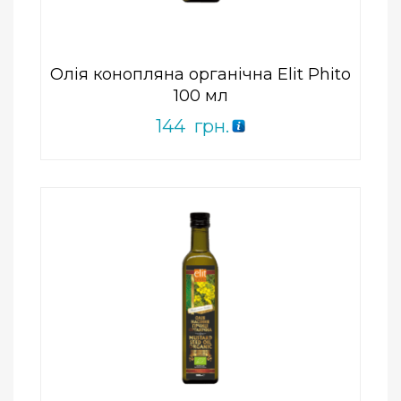
5
Олія конопляна органічна Elit Phito
100 мл
144
грн.
Add to Wishlist
ПРИДБАТИ
0
out
of
5