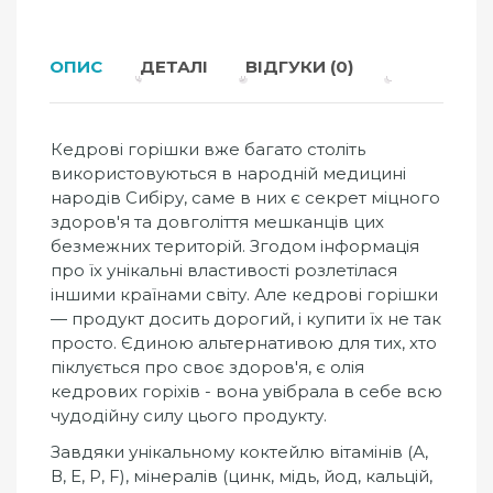
ОПИС
ДЕТАЛІ
ВІДГУКИ (0)
Кедрові горішки вже багато століть
використовуються в народній медицині
народів Сибіру, ​​саме в них є секрет міцного
здоров'я та довголіття мешканців цих
безмежних територій. Згодом інформація
про їх унікальні властивості розлетілася
іншими країнами світу. Але кедрові горішки
— продукт досить дорогий, і купити їх не так
просто. Єдиною альтернативою для тих, хто
піклується про своє здоров'я, є олія
кедрових горіхів - вона увібрала в себе всю
чудодійну силу цього продукту.
Завдяки унікальному коктейлю вітамінів (А,
В, Е, Р, F), мінералів (цинк, мідь, йод, кальцій,