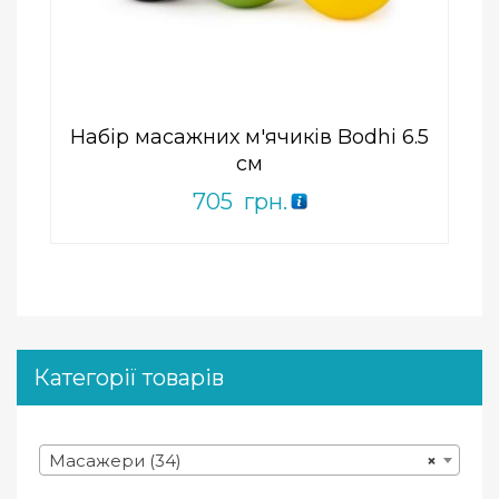
0
out
of
5
Набір масажних м'ячиків Bodhi 6.5
см
705
грн.
Категорії товарів
Масажери (34)
×