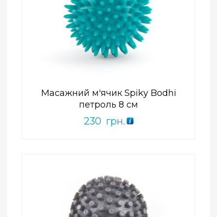
Add to Wishlist
ПРИДБАТИ
0
out
of
5
Масажний м'ячик Spiky Bodhi
петроль 8 см
230
грн.