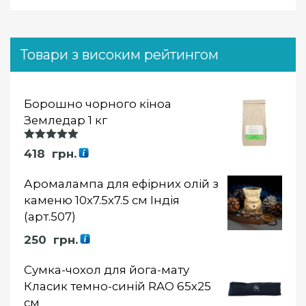
Товари з високим рейтингом
Борошно чорного кіноа
Земледар 1 кг
Оцінка
418
грн.
5.00
із 5
Аромалампа для ефірних олій з
каменю 10х7.5х7.5 см Індія
(арт.507)
250
грн.
Сумка-чохол для йога-мату
Класик темно-синій RAO 65х25
см