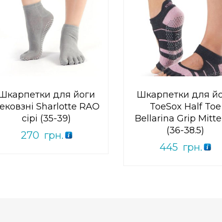
0
out
Add to Wishlist
of
ПРИДБАТИ
0
out
5
Add to Wishlist
of
ПРИДБАТИ
5
Шкарпетки для йоги
Шкарпетки для й
ековзні Sharlotte RAO
ToeSox Half Toe
сірі (35-39)
Bellarina Grip Mitt
(36-38.5)
270
грн.
445
грн.