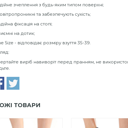
адійне зчеплення з будь-яким типом поверхні;
овітропроникні та забезпечують сухість;
адійна фіксація на стопі;
риємні на дотик;
ne Size - відповідає розміру взуття 35-39.
ляд:
ертайте виріб навиворіт перед пранням, не використову
дьте.
ОЖІ ТОВАРИ