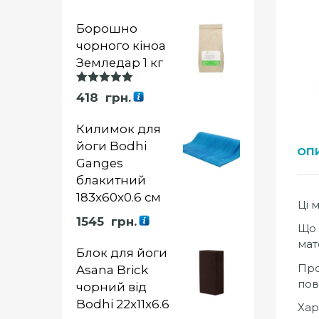
Борошно
чорного кіноа
Земледар 1 кг
Оцінка
418
грн.
5.00
із 5
Килимок для
йоги Bodhi
ОП
Ganges
блакитний
183x60x0.6 см
Ці 
1545
грн.
Що 
мато
Блок для йоги
Про
Asana Brick
пов
чорний від
Bodhi 22x11x6.6
Хар