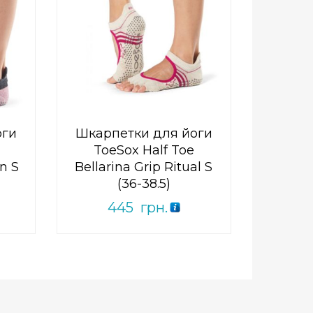
0
out
Add to Wishlist
of
ПРИДБАТИ
5
оги
Шкарпетки для йоги
ToeSox Half Toe
en S
Bellarina Grip Ritual S
(36-38.5)
445
грн.