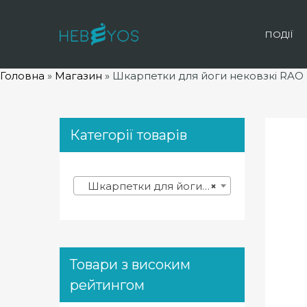
ПОДІЇ
Головна
»
Магазин
»
Шкарпетки для йоги нековзкі RAO 
Категорії товарів
Шкарпетки для йоги, пілатесу, танців (7)
×
Товари з високим
рейтингом