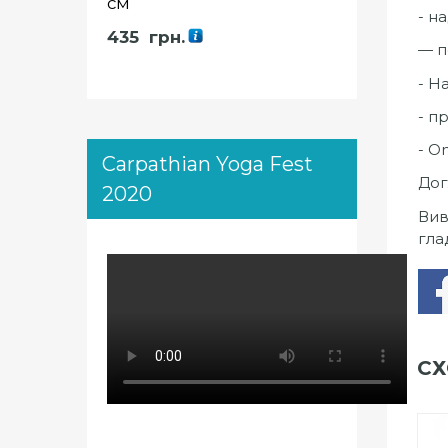
см
- н
435
грн.
— п
- Н
- п
- O
Carpathian Yoga Fest
Дог
2020
Вив
гла
СХ