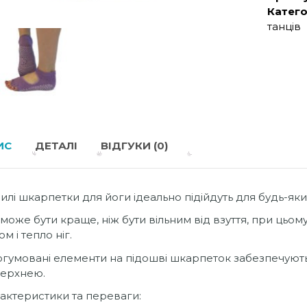
Катего
танців
ИС
ДЕТАЛІ
ВІДГУКИ (0)
милі шкарпетки для йоги ідеально підійдуть для будь-яких з
може бути краще, ніж бути вільним від взуття, при цьом
м і тепло ніг.
гумовані елементи на підошві шкарпеток забезпечують 
ерхнею.
актеристики та переваги: