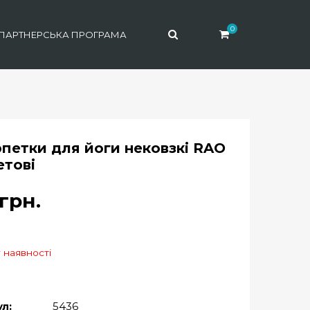
0
ПАРТНЕРСЬКА ПРОГРАМА
петки для йоги нековзкі RAO
етові
грн.
 наявності
л:
5436