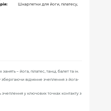
рія:
Шкарпетки для йоги, пілатесу,
анять – йога, пілатес, танці, балет та ін.
у зберігаючи відмінне зчеплення з йога-
зчеплення у ключових точках контакту з