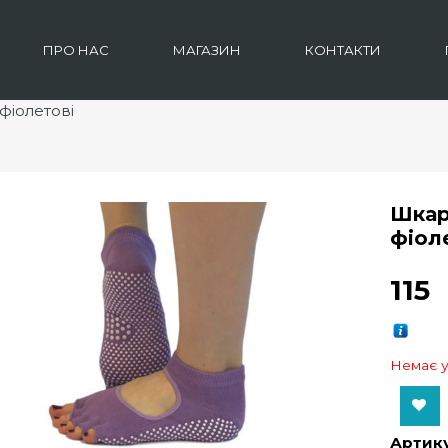
ПРО НАС
МАГАЗИН
КОНТАКТИ
фіолетові
Шкар
фіол
115
Немає у
Add to Wishlist
Артику