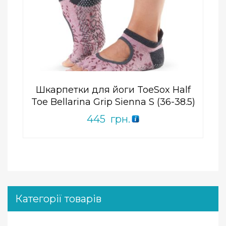
Add to Wishlist
ПРИДБАТИ
0
out
of
5
Шкарпетки для йоги ToeSox Half
Toe Bellarina Grip Sienna S (36-38.5)
445
грн.
Категорії товарів