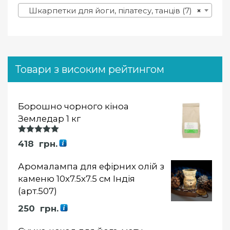
Шкарпетки для йоги, пілатесу, танців (7)
×
Товари з високим рейтингом
Борошно чорного кіноа
Земледар 1 кг
Оцінка
418
грн.
5.00
із 5
Аромалампа для ефірних олій з
каменю 10х7.5х7.5 см Індія
(арт.507)
250
грн.