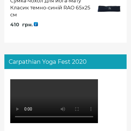
Сумка-чохол для йога-мату
Класик темно-синій RAO 65х25
см
410
грн.
Carpathian Yoga Fest 2020