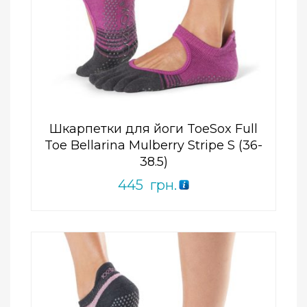
Add to Wishlist
ПРИДБАТИ
0
out
of
5
Шкарпетки для йоги ToeSox Full
Toe Bellarina Mulberry Stripe S (36-
38.5)
445
грн.