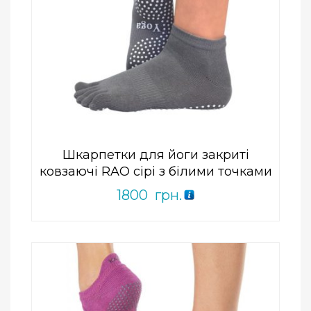
Add to Wishlist
ПРИДБАТИ
0
out
of
5
Шкарпетки для йоги закриті
ковзаючі RAO сірі з білими точками
1800
грн.